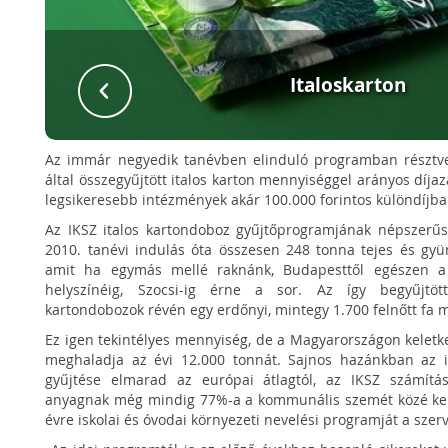
Italoskarton
Az immár negyedik tanévben elinduló programban résztv
által összegyűjtött italos karton mennyiséggel arányos díjaz
legsikeresebb intézmények akár 100.000 forintos különdíjba
Az IKSZ italos kartondoboz gyűjtőprogramjának népszerűsé
2010. tanévi indulás óta összesen 248 tonna tejes és gyü
amit ha egymás mellé raknánk, Budapesttől egészen a 
helyszínéig, Szocsi-ig érne a sor. Az így begyűjtött
kartondobozok révén egy erdőnyi, mintegy 1.700 felnőtt fa 
Ez igen tekintélyes mennyiség, de a Magyarországon keletk
meghaladja az évi 12.000 tonnát. Sajnos hazánkban az it
gyűjtése elmarad az európai átlagtól, az IKSZ számítá
anyagnak még mindig 77%-a a kommunális szemét közé kerü
évre iskolai és óvodai környezeti nevelési programját a szer