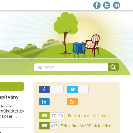
apítvány
barátai -
 működtettek
17120
Feliratkozás hírlevélre
közel ...
435
Feliratkozás VIP hírlevélre