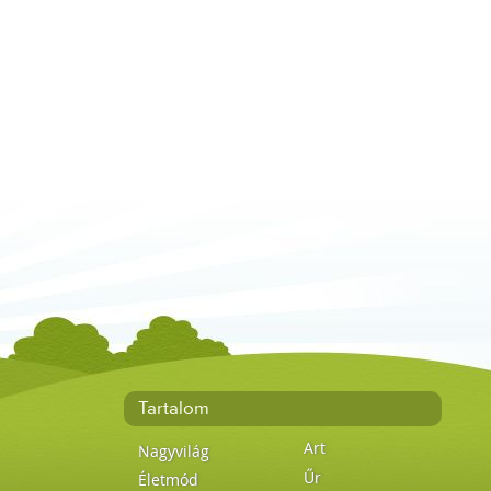
Tartalom
Art
Nagyvilág
Űr
Életmód