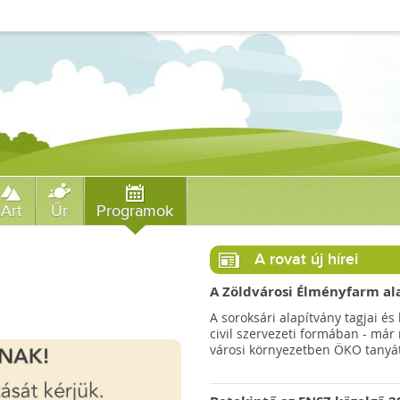
Art
Űr
Programok
A rovat új hírei
A Zöldvárosi Élményfarm al
végre megkezdte gyakorlati
A soroksári alapítvány tagjai és 
működését!
civil szervezeti formában - már
városi környezetben ÖKO tanyát 