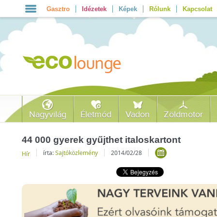
Gasztro
Idézetek
Képek
Rólunk
Kapcsolat
Nagyvilág
Életmód
Vadon
Zöldmotor
44 000 gyerek gyűjthet italoskartont
írta:
Sajtóközlemény
2014/02/28
Hír