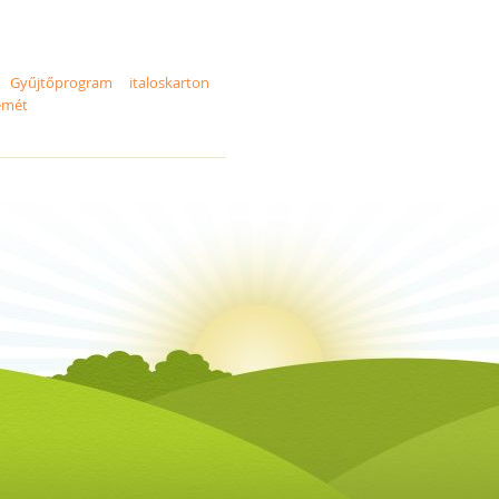
n Gyűjtőprogram
italoskarton
emét