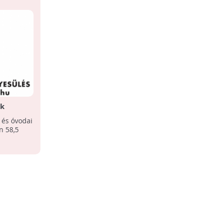
ek
i és óvodai
n 58,5
.