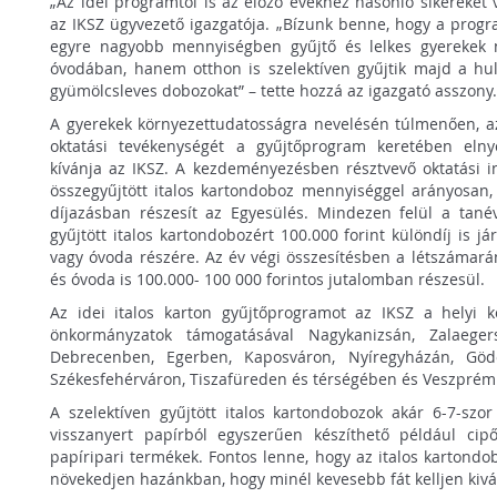
„Az idei programtól is az előző évekhez hasonló sikereket 
az IKSZ ügyvezető igazgatója. „Bízunk benne, hogy a prog
egyre nagyobb mennyiségben gyűjtő és lelkes gyerekek 
óvodában, hanem otthon is szelektíven gyűjtik majd a hul
gyümölcsleves dobozokat” – tette hozzá az igazgató asszony
A gyerekek környezettudatosságra nevelésén túlmenően, az
oktatási tevékenységét a gyűjtőprogram keretében elnye
kívánja az IKSZ. A kezdeményezésben résztvevő oktatási i
összegyűjtött italos kartondoboz mennyiséggel arányosan,
díjazásban részesít az Egyesülés. Mindezen felül a tané
gyűjtött italos kartondobozért 100.000 forint különdíj is j
vagy óvoda részére. Az év végi összesítésben a létszámará
és óvoda is 100.000- 100 000 forintos jutalomban részesül.
Az idei italos karton gyűjtőprogramot az IKSZ a helyi k
önkormányzatok támogatásával Nagykanizsán, Zalaeger
Debrecenben, Egerben, Kaposváron, Nyíregyházán, Gödö
Székesfehérváron, Tiszafüreden és térségében és Veszpré
A szelektíven gyűjtött italos kartondobozok akár 6-7-szor
visszanyert papírból egyszerűen készíthető például cip
papíripari termékek. Fontos lenne, hogy az italos kartondob
növekedjen hazánkban, hogy minél kevesebb fát kelljen kivágn