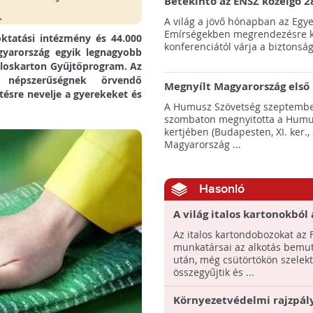
Betekintő az ENSZ közelgő 2
klímacsúcsába
A világ a jövő hónapban az Egye
Emírségekben megrendezésre k
ktatási intézmény és 44.000
konferenciától várja a biztonság
gyarország egyik legnagyobb
Italoskarton Gyűjtőprogram. Az
 népszerűségnek örvendő
Megnyílt Magyarország első 
tésre nevelje a gyerekeket és
Hulladék Tanösvénye Budap
A Humusz Szövetség szeptembe
szombaton megnyitotta a Humu
kertjében (Budapesten, XI. ker., 
Magyarország ...
Hasonló
A világ italos kartonokból 
legnagyobb mozaikja készü
Az italos kartondobozokat az F
Budapesten
munkatársai az alkotás bemu
után, még csütörtökön szelek
összegyűjtik és ...
Környezetvédelmi rajzpál