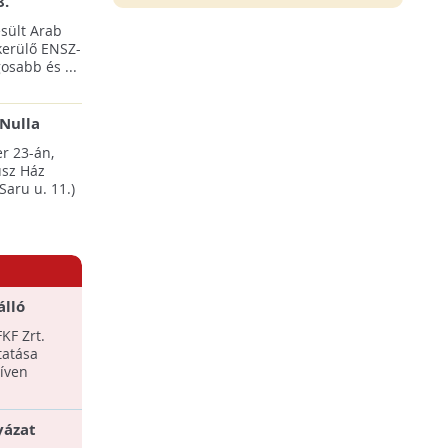
8.
sült Arab
erülő ENSZ-
osabb és ...
Nulla
esten
r 23-án,
sz Ház
Saru u. 11.)
álló
lt el
KF Zrt.
tatása
tíven
yázat