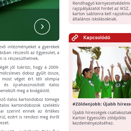
Rendhagyó környezetvédelmi
rajzpályázatot hirdet az IKSZ. 
karton sablonra kell rajzolniu
általános iskolásoknak.
Kapcsolódó
evő intézményeket a gyerekek
ásban részesíti az Egyesület, a
n is részesülhetnek.
gét jól tükrözi, hogy a 2009-
mölcsleves doboz gyűlt össze,
most véget ért téli olimpia
 és újrahasznosított italos
menekült meg a kivágástól.
ező italos kartondoboz tömege
#Zöldenjobb: Újabb híres
alos kartondobozok szelektív
csatlakoztak az Italos Kar
sai szerint ennek az értékes
Újabb hírességek csatlakoztak 
Egyesülés zöldpólós
l, ezért is rendezi meg évről
Karton Egyesülés zöldpólós
kezdeményezéséhez
vezet.
kezdeményezéséhez.