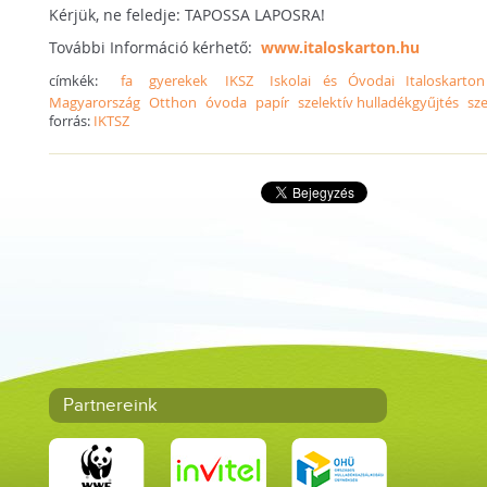
Kérjük, ne feledje: TAPOSSA LAPOSRA!
További Információ kérhető:
www.italoskarton.hu
címkék:
fa
gyerekek
IKSZ
Iskolai és Óvodai Italoskarto
Magyarország
Otthon
óvoda
papír
szelektív hulladékgyűjtés
sz
forrás:
IKTSZ
Partnereink