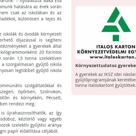
várunk” – nyilatkozta Baka Éva
ramunk hatására az évek során
nem csak az iskolában és az
ladékot, különösen a tejes és
.
 iskolák és óvodák környezeti
rhető díjazással is segíteni
ntézményeket a gyerekek által
 kilógrammonkénti 20 forintos
v során 1,5 tonna szelektíven
ár a szorgalmasan gyűjtő iskola
Környezettudatos gyerek
nyosan legtöbbet gyűjtő iskola
A gyerekek az IKSZ idei iskola
gyűjtőprogramjának keretébe
tonna italoskartont gyűjtöttek
ommunális szolgáltatókkal és
szegen, Győrben, Szolnokon,
llőn és környékén, Pécsett,
mben rendezi meg.
 is újrahasznosíthatók, az így
ősdoboz, kéztörlő vagy egyéb
ozok szelektív gyűjtési aránya
i papír előállítása céljából.