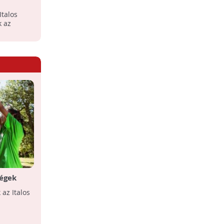
Italos
k az
Matrica
ségek
ton
az Italos