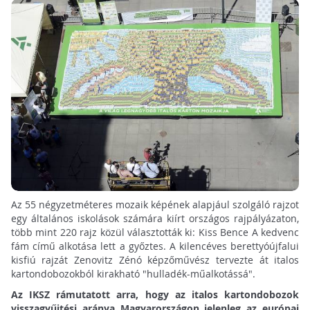
Az 55 négyzetméteres mozaik képének alapjául szolgáló rajzot
egy általános iskolások számára kiírt országos rajpályázaton,
több mint 220 rajz közül választották ki: Kiss Bence A kedvenc
fám című alkotása lett a győztes. A kilencéves berettyóújfalui
kisfiú rajzát Zenovitz Zénó képzőművész tervezte át italos
kartondobozokból kirakható "hulladék-műalkotássá".
Az IKSZ rámutatott arra, hogy az italos kartondobozok
visszagyűjtési aránya Magyarországon jelenleg az európai