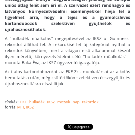
uniós átlag felét sem éri el. A szervezet ezért rendhagyó és
látványos környezetvédelmi eseményekkel hívja fel a
figyelmet arra, hogy a tejes és a gyümölcsleves
kartondobozok szelektíven gyűjthetők és
újrahasznosíthatók.
A "hulladék-műalkotás" megépítésével az IKSZ új Guinness-
rekordot állíthat fel. A rekordkísérlet új kategóriát nyithat a
rekordok könyvében, mert a világon első alkalommal készül
ilyen méretű, környezetvédelmi célú "hulladék-műalkotás" -
mondta Baka Éva, az IKSZ ügyvezető igazgatója.
Az italos kartondobozokat az FKF Zrt. munkatársai az alkotás
bemutatása után, még csütörtökön szelektíven összegyűjtik és
újrahasznosításra elszállítják.
címkék:
FKF
hulladék
IKSZ
mozaik
nap
rekordok
forrás:
MTI, IKSZ