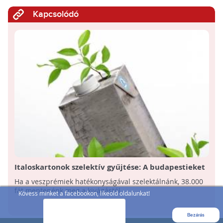
Kapcsolódó
Italoskartonok szelektív gyűjtése: A budapestieket
a mennyiség, míg a vidékieket a hatékonyság
Ha a veszprémiek hatékonyságával szelektálnánk, 38.000
jellemzi
fát mentenénk meg a kivágástól.
Kövess minket a facebookon, likeold oldalunkat!
Bezárás