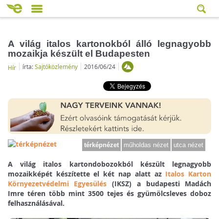
A világ italos kartonokból álló legnagyobb
mozaikja készült el Budapesten
írta:
Sajtóközlemény
2016/06/24
Hír
térképnézet
műholdas nézet
utca nézet
A világ italos kartondobozokból készült legnagyobb
mozaikképét készítette el két nap alatt az
Italos Karton
Környezetvédelmi Egyesülés
(IKSZ) a budapesti Madách
Imre téren több mint 3500 tejes és gyümölcsleves doboz
felhasználásával.