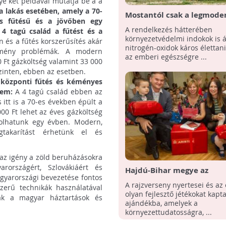
ye két példával mutatja be a a
a lakás esetében, amely a 70-
Mostantól csak a legmode
os fűtésű és a jövőben egy
uniós szabványoknak megf
A rendelkezés hátterében
4 tagú család a fűtést és a
kazánokat találjuk meg a 
környezetvédelmi indokok is á
és a fűtés korszerűsítés akár
piacon
nitrogén-oxidok káros élettan
émény problémák. A modern
az emberi egészségre ...
 Ft gázköltség valamint 33 000
szinten, ebben az esetben.
 központi fűtés és kéményes
sem:
A 4 tagú család ebben az
 itt is a 70-es években épült a
00 Ft lehet az éves gázköltség
rolhatunk egy évben. Modern,
takarítást érhetünk el és
 az igény a zöld beruházásokra
rországért, Szlovákiáért és
Hajdú-Bihar megye az
gyarországi bevezetése fontos
energiatudatos óvodák
A rajzverseny nyertesei és az
zerű technikák használatával
versenyének győztese 201
olyan fejlesztő jétékokat kapt
nak a magyar háztartások és
ajándékba, amelyek a
környezettudatosságra, ...