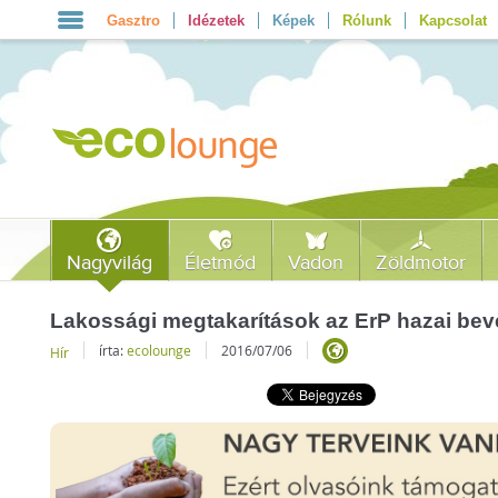
Gasztro
Idézetek
Képek
Rólunk
Kapcsolat
Nagyvilág
Életmód
Vadon
Zöldmotor
Lakossági megtakarítások az ErP hazai bev
írta:
ecolounge
2016/07/06
Hír