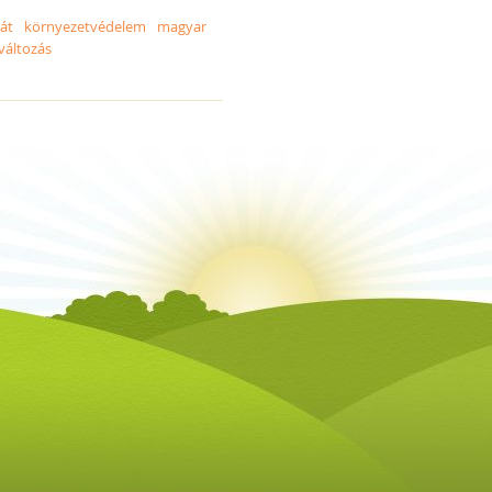
át
környezetvédelem
magyar
változás