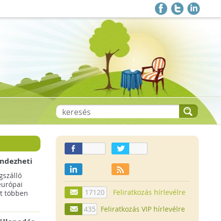
endezheti
t
szálló
európai
17120
Feliratkozás hírlevélre
t többen
435
Feliratkozás VIP hírlevélre