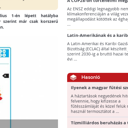
A COP28-on történelmi meg
született! - Összefoglaló az 
Az ENSZ eddigi legnagyobb nem
klímacsúcsáról
klímakonferenciáján a világ veze
lius 1-én lépett hatályba
megállapodást kötöttek az éghaj
 szerint már csak korszerű
...
an.
Latin-Amerikának és a karib
térségnek növelniük kell ki
A Latin-Amerikai és Karibi Gazd
az éghajlatvédelmi célok el
Bizottság (ECLAC) által készített
szerint 2030-ig a bruttó hazai 
évi ...
Hasonló
Ilyenek a magyar fűtési s
A háztartások negyedének hite
felvennie, hogy kifizesse a
fűtésszámláját és közel felük
használ termosztátot a ...
Tízmilliárdos beruházás a 