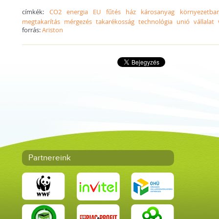
címkék:
CO2
energia
EU
fűtés
ház
károsanyag
környezetbar
megtakarítás
mérgezés
takarékosság
technológia
unió
vállalat
forrás:
Ariston
Partnereink