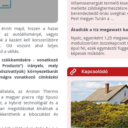
termálvíz hasznosítására
Villamosenergiát termelő kis
mellette zöldségtermesztésre
berendezkedő óriás üvegház 
Pest megyei Turán a ...
érinti majd, hiszen a hazai
Átadták a tíz megawatt k
t az autóállományé, vagyis
pécsi napelemfarmot
Nyolc, egyenként 1,25 megawa
k a kazánt kell korszerűbbre
modulszerűen összekapcsolt
. Ott viszont ahol teljes
épül fel, ezek egymástól függe
d a váltás.
képesek működni.
 csökkentésére - vonatkozó
 Products”) irányelv, mely
őszivattyúk) környezetbarát
Kapcsolódó
yságra vonatkozó címkézési
állalata, az Ariston Thermo
 a magyar piacra régi típusú
t, a hybrid technológiát és a
yan megoldásokat kínálnak a
kkenthetik a kibocsátást és