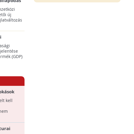
állapodás
ENSZ 28.
zetközi
tői új
latváltozás
i
adásaikat
asági
éréséhez
 jelentése
termék (GDP)
zokások
lt kell
 nem
turai