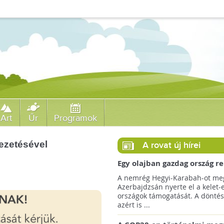
Art
Űr
Programok
ezetésével
A rovat új hírei
Egy olajban gazdag ország r
jövőre a COP29 klímacsúcso
A nemrég Hegyi-Karabah-ot meg
Azerbajdzsán nyerte el a kelet-
országok támogatását. A döntés
azért is ...