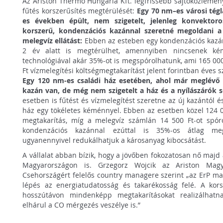
Az Ariston Thermo Hungária Kft. legfrissebb sajtóközlemén
fűtés korszerűsítés megtérülését:
Egy 70 nm–es városi tégl
es években épült, nem szigetelt, jelenleg konvektor
korszerű, kondenzációs kazánnal szeretné megoldani a 
melegvíz ellátást:
Ebben az esteben egy kondenzációs kazán 
2 év alatt is megtérülhet, amennyiben nincsenek k
technológiával akár 35%-ot is megspórolhatunk, ami 165 000
Ft vízmelegítési költségmegtakarítást jelent forintban éves 
Egy 120 nm-es családi ház esetében, ahol már meglévő
kazán van, de még nem szigetelt a ház és a nyílászárók 
esetben is fűtést és vízmelegítést szeretne az új kazántól és
ház egy tökéletes kéménnyel. Ebben az esetben közel 124 0
megtakarítás, míg a melegvíz számlán 14 500 Ft-ot spó
kondenzációs kazánnal ezúttal is 35%-os átlag meg
ugyanennyivel redukálhatjuk a károsanyag kibocsátást.
A vállalat abban bízik, hogy a jövőben fokozatosan nő majd
Magyarországon is. Grzegorz Wojcik az Ariston Magya
Csehországért felelős country managere szerint „az ErP ma
lépés az energiatudatosság és takarékosság felé. A kors
hosszútávon mindenképp megtakarításokat realizálhat
elhárul a CO mérgezés veszélye is.”