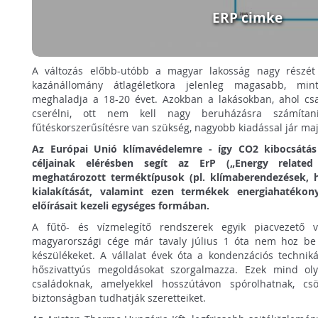
ERP cimke
A változás előbb-utóbb a magyar lakosság nagy részét 
kazánállomány átlagéletkora jelenleg magasabb, min
meghaladja a 18-20 évet. Azokban a lakásokban, ahol csa
cserélni, ott nem kell nagy beruházásra számítani
fűtéskorszerűsítésre van szükség, nagyobb kiadással jár maj
Az Európai Unió klímavédelemre - így CO2 kibocsátás
céljainak elérésben segít az ErP („Energy related
meghatározott terméktípusok (pl. klímaberendezések, h
kialakítását, valamint ezen termékek energiahatékon
előírásait kezeli egységes formában.
A fűtő- és vízmelegítő rendszerek egyik piacvezető v
magyarországi cége már tavaly július 1 óta nem hoz be
készülékeket. A vállalat évek óta a kondenzációs techniká
hőszivattyús megoldásokat szorgalmazza. Ezek mind ol
családoknak, amelyekkel hosszútávon spórolhatnak, csö
biztonságban tudhatják szeretteiket.