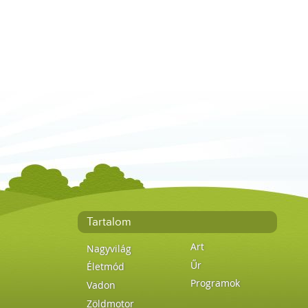
Tartalom
Art
Nagyvilág
Űr
Életmód
Programok
Vadon
Zöldmotor