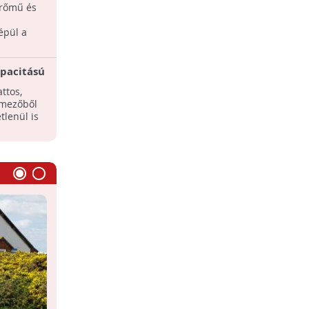
erőmű és
épül a
apacitású
ttos,
 mezőből
tlenül is