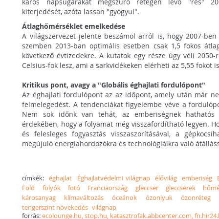
káros napsugarakat megszűrő rétegen lévő "rés" 20
kiterjedését, azóta lassan "gyógyul".
Átlaghőmérséklet emelkedése
A világszervezet jelente beszámol arról is, hogy 2007-ben 
szemben 2013-ban optimális esetben csak 1,5 fokos átlag
következő évtizedekre. A kutatok egy része úgy véli 2050-
Celsius-fok lesz, ami a sarkvidékeken elérheti az 5,55 fokot is
Kritikus pont, avagy a "Globális éghajlati fordulópont"
Az éghajlati fordulópont az az időpont, amely után már ne
felmelegedést. A tendenciákat figyelembe véve a fordulóp
Nem sok időnk van tehát, az emberiségnek hathatós l
érdekében, hogy a folyamat még visszafordítható legyen. H
és felesleges fogyasztás visszaszorításával, a gépkocsih
megújuló energiahordozókra és technológiáikra való átálláss
címkék:
éghajlat
Éghajlatvédelmi világnap
élővilág
emberiség
Föld
folyók
fotó
Franciaország
gleccser
gleccserek
hőmé
károsanyag
klímaváltozás
óceánok
ózonlyuk
ózonréteg
tengerszint növekedés
világnap
forrás:
ecolounge.hu, stop.hu, katasztrofak.abbcenter.com, fn.hir24.