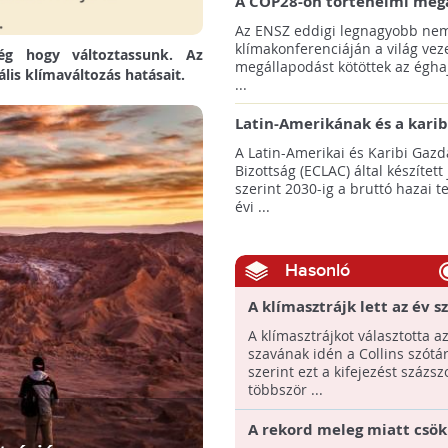
A COP28-on történelmi meg
született! - Összefoglaló az 
Az ENSZ eddigi legnagyobb nem
klímacsúcsáról
klímakonferenciáján a világ veze
ég hogy változtassunk. Az
megállapodást kötöttek az éghaj
lis klímaváltozás hatásait.
...
Latin-Amerikának és a karib
térségnek növelniük kell ki
A Latin-Amerikai és Karibi Gazd
az éghajlatvédelmi célok el
Bizottság (ECLAC) által készített
szerint 2030-ig a bruttó hazai 
évi ...
Hasonló
A klímasztrájk lett az év s
A klímasztrájkot választotta a
szavának idén a Collins szótá
szerint ezt a kifejezést százsz
többször ...
A rekord meleg miatt csök