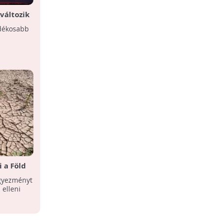
változik
A klímaváltozásról
dékosabb
A Környezetvédelmi világnap
alkalmából igyekezetünk összefoglalni a
klímaváltozás hatásait,
következményeit.
 a Föld
A Gleccser-meccs már javában
zajlik
egyezményt
A globális felmelegedés egyre erősödő
 elleni
hatására a gleccserek komoly
olvadásnak indultak az egész világon.