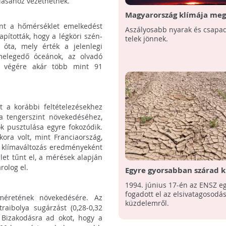
ulásához vezethetnek.
Magyarország klímája meg
int a hőmérséklet emelkedést
Aszályosabb nyarak és csapa
pították, hogy a légköri szén-
telek jönnek.
 óta, mely érték a jelenlegi
melegedő óceánok, az olvadó
d végére akár több mint 91
t a korábbi feltételezésekhez
a tengerszint növekedéséhez,
ók pusztulása egyre fokozódik.
kora volt, mint Franciaország,
a klímaváltozás eredményeként
let tűnt el, a mérések alapján
rolog el.
Egyre gyorsabban szárad ki
1994. június 17-én az ENSZ 
fogadott el az elsivatagosodás
 méretének növekedésére. Az
küzdelemről.
aibolya sugárzást (0,28-0,32
 Bizakodásra ad okot, hogy a