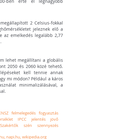
00-ben érte el legnagyobb
megállapított 2 Celsius-fokkal
hőmérsékletet jeleznek elő a
re az emelkedés legalább 2,77
.
m lehet megállítani a globális
ont 2050 és 2060 közé tehető.
épéseket kell tennie annak
ogy mi módon? Például a káros
asználat minimalizálásával, a
al.
ENSZ
felmelegedés
fogyasztás
rséklet
IPCC
jelentés
jövő
Szakértők
szén
szennyezés
hu, napi.hu, wikipedia.org