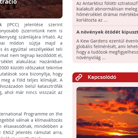
ózonlyuk mérete
ztráció
Az Antarktisz fölötti sztratos
kialakult abnormálisan meleg
hőmérséklet drámai mértékb
korlátozta az ...
k (IPCC) jelentése szerint
onyosabb (szerintünk nem is
A növények ötödét kipusz
ékenység számlájára írható. Az
fenyegeti a klímaváltozás 
A Kew Gardens ezentúl évente
rámai módon sújtja majd a
élőhelyük elvesztése miat
globális felmérését, ami lehet
s és egyúttal veszélyekkel teli
hogy a tudósok megfigyelhess
yamat nem tegnap kezdődött el,
növényvilág ...
séklet alakulása: Hazánkban
000 közötti időszakot tekintve
tatások sora bizonyítja, hogy
Kapcsolódó
meg a Föld teljes klímáját. A
 évszázadon belül katasztrófák
g, ahol már nincs visszaút az
nternational Programme on the
legebbé válnak a klímaváltozás
san elsavasodnak, mindebben a
Az ENSZ jelentés rámutat arra,