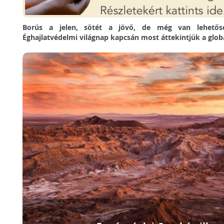
Borús a jelen, sötét a jövő, de még van lehetős
Éghajlatvédelmi világnap kapcsán most áttekintjük a globá