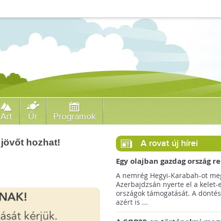
Art
Űr
Programok
 jövőt hozhat!
A rovat új hírei
Egy olajban gazdag ország r
jövőre a COP29 klímacsúcso
A nemrég Hegyi-Karabah-ot meg
Azerbajdzsán nyerte el a kelet-
országok támogatását. A döntés
azért is ...