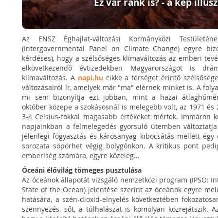
Ez vár ránk is? - a kép illus
Az ENSZ Éghajlat-változási Kormányközi Testületéne
(Intergovernmental Panel on Climate Change) egyre biz
kérdéses), hogy a szélsőséges klímaváltozás az emberi tev
elkövetkezendő évtizedekben Magyarországot is d
klímaváltozás. A
napi.hu
cikke a térséget érintő szélsősége
változásairól ír, amelyek már "ma" elérnek minket is. A fol
mi sem bizonyítja ezt jobban, mint a hazai átlaghőmér
október közepe a szokásosnál is melegebb volt, az 1971 és 2
3-4 Celsius-fokkal magasabb értékeket mértek. Immáron ku
napjainkban a felmelegedés gyorsuló ütemben változtatja 
jelenlegi fogyasztás és károsanyag kibocsátás mellett egy
sorozata söpörhet végig bolygónkon. A kritikus pont pedi
emberiség számára, egyre közeleg...
Óceáni élővilág tömeges pusztulása
Az óceánok állapotát vizsgáló nemzetközi program (IPSO: I
State of the Ocean) jelentése szerint az óceánok egyre me
hatására, a szén-dioxid-elnyelés következtében fokozato
szennyezés, sőt, a túlhalászat is komolyan közrejátszik. 