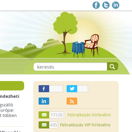
endezheti
t
szálló
európai
17120
Feliratkozás hírlevélre
t többen
435
Feliratkozás VIP hírlevélre