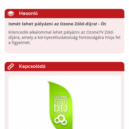
Hasonló
Ismét lehet pályázni az Ozone Zöld-díjra! - Öt
kategóriában várja a csatorna az öteteket
Kilencedik alkalommal lehet pályázni az OzoneTV Zöld-
díjára, amely a környezettudatosság fontosságára hívja fel
a figyelmet.
Kapcsolódó