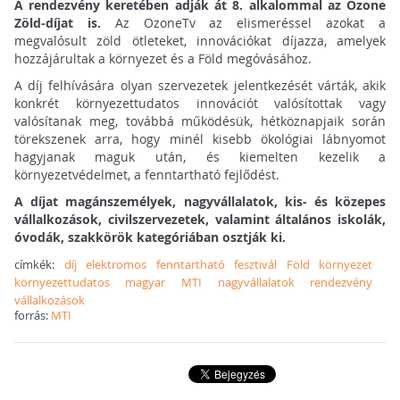
A rendezvény keretében adják át 8. alkalommal az Ozone
Zöld-díjat is.
Az OzoneTv az elismeréssel azokat a
megvalósult zöld ötleteket, innovációkat díjazza, amelyek
hozzájárultak a környezet és a Föld megóvásához.
A díj felhívására olyan szervezetek jelentkezését várták, akik
konkrét környezettudatos innovációt valósítottak vagy
valósítanak meg, továbbá működésük, hétköznapjaik során
törekszenek arra, hogy minél kisebb ökológiai lábnyomot
hagyjanak maguk után, és kiemelten kezelik a
környezetvédelmet, a fenntartható fejlődést.
A díjat magánszemélyek, nagyvállalatok, kis- és közepes
vállalkozások, civilszervezetek, valamint általános iskolák,
óvodák, szakkörök kategóriában osztják ki.
címkék:
díj
elektromos
fenntartható
fesztivál
Föld
környezet
környezettudatos
magyar
MTI
nagyvállalatok
rendezvény
vállalkozások
forrás:
MTI