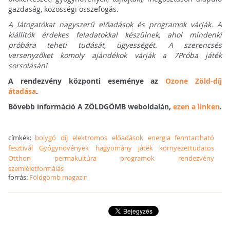
gazdaság, közösségi összefogás.
A látogatókat nagyszerű előadások és programok várják. A
kiállítók érdekes feladatokkal készülnek, ahol mindenki
próbára teheti tudását, ügyességét. A szerencsés
versenyzőket komoly ajándékok várják a 7Próba játék
sorsolásán!
A rendezvény központi eseménye az
Ozone Zöld-díj
átadása
.
Bővebb információ A ZÖLDGÖMB weboldalán,
ezen a linken
.
címkék:
bolygó
díj
elektromos
előadások
energia
fenntartható
fesztivál
Gyógynövények
hagyomány
játék
környezettudatos
Otthon
permakultúra
programok
rendezvény
szemléletformálás
forrás:
Földgömb magazin