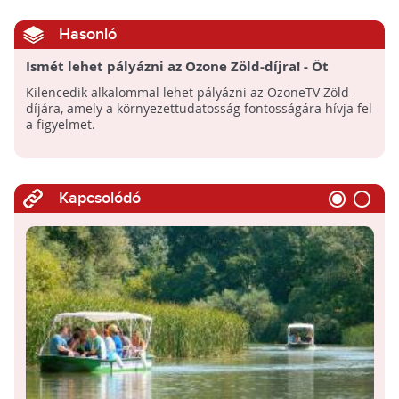
Hasonló
Ismét lehet pályázni az Ozone Zöld-díjra! - Öt
kategóriában várja a csatorna az öteteket
Kilencedik alkalommal lehet pályázni az OzoneTV Zöld-
díjára, amely a környezettudatosság fontosságára hívja fel
a figyelmet.
Kapcsolódó