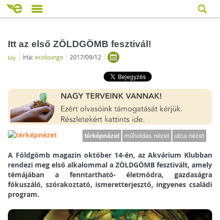
Itt az első ZÖLDGÖMB fesztivál!
írta:
ecolounge
2017/09/12
Hír
térképnézet
műholdas nézet
utca nézet
A Földgömb magazin október 14-én, az Akvárium Klubban
rendezi meg első alkalommal a ZÖLDGÖMB fesztivált, amely
témájában a fenntartható- életmódra, gazdaságra
fókuszáló, szórakoztató, ismeretterjesztő, ingyenes családi
program.