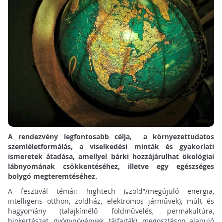
A rendezvény legfontosabb célja, a környezettudatos
szemléletformálás, a viselkedési minták és gyakorlati
ismeretek átadása, amellyel bárki hozzájárulhat ökológiai
lábnyomának csökkentéséhez, illetve egy egészséges
bolygó megteremtéséhez.
A fesztivál témái: hightech („zöld”/megújuló energia,
intelligens otthon, zöldház, elektromos járművek), múlt és
hagyomány (talajkímélő földművelés, permakultúra,
biokertészet, gyógynövények, tájfajták), megosztáson alapuló