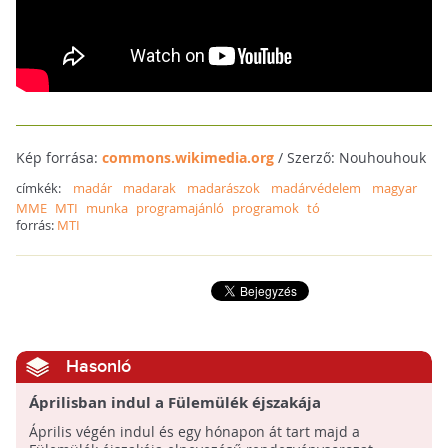
Kép forrása:
commons.wikimedia.org
/ Szerző: Nouhouhouk
címkék:
madár
madarak
madarászok
madárvédelem
magyar
MME
MTI
munka
programajánló
programok
tó
forrás:
MTI
Hasonló
Áprilisban indul a Fülemülék éjszakája
programsorozat
Április végén indul és egy hónapon át tart majd a