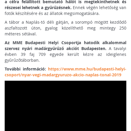
a célra felállított bemutató hálót is megtekinthetnek és
részesei lehetnek a gyűrűzésnek.
Ennek végén lehetőség van
fotók készítésére és az állatok megsimogatására.
A tábor a Naplás-tó déli gátján, a sorompó mögött kezdődő
aszfaltozott úton, gyalog közelíthető meg mintegy 250
méteres sétával.
Az MME Budapesti Helyi Csoportja hatodik alkalommal
szervez nyári madárgyűrűző akciót Budapesten.
A tavalyi
évben 39 faj 709 egyede került kézre az ideiglenes
gyűrűzőtáborban.
További információ:
https://www.mme.hu/budapesti-helyi-
csoport/nyar-vegi-madargyuruzo-akcio-naplas-tonal-2019