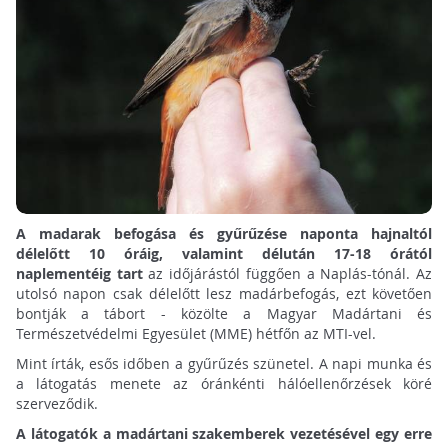
A madarak befogása és gyűrűzése naponta hajnaltól
délelőtt 10 óráig, valamint délután 17-18 órától
naplementéig tart
az időjárástól függően a Naplás-tónál. Az
utolsó napon csak délelőtt lesz madárbefogás, ezt követően
bontják a tábort - közölte a Magyar Madártani és
Természetvédelmi Egyesület (MME) hétfőn az MTI-vel.
Mint írták, esős időben a gyűrűzés szünetel. A napi munka és
a látogatás menete az óránkénti hálóellenőrzések köré
szerveződik.
A látogatók a madártani szakemberek vezetésével egy erre