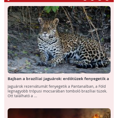
Bajban a brazíliai jaguárok: erdőtüzek fenyegetik a
pantanali rezervátumot
Jaguárok rezervátumát fenyegetik a Pantanalban, a Föld
legnagyobb trópusi mocsarában tomboló brazíliai tüzek.
Ott található a ...