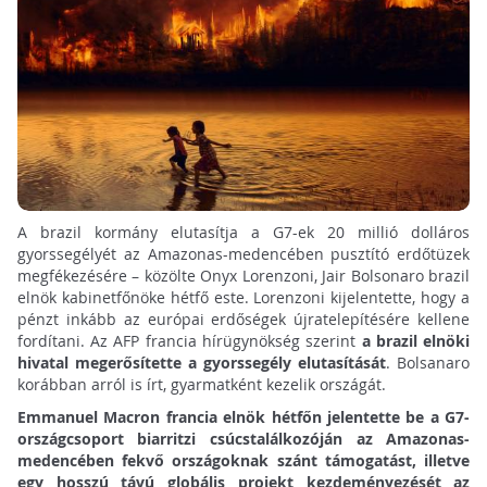
A brazil kormány elutasítja a G7-ek 20 millió dolláros
gyorssegélyét az Amazonas-medencében pusztító erdőtüzek
megfékezésére – közölte Onyx Lorenzoni, Jair Bolsonaro brazil
elnök kabinetfőnöke hétfő este. Lorenzoni kijelentette, hogy a
pénzt inkább az európai erdőségek újratelepítésére kellene
fordítani. Az AFP francia hírügynökség szerint
a brazil elnöki
hivatal megerősítette a gyorssegély elutasítását
. Bolsanaro
korábban arról is írt, gyarmatként kezelik országát.
Emmanuel Macron francia elnök hétfőn jelentette be a G7-
országcsoport biarritzi csúcstalálkozóján az Amazonas-
medencében fekvő országoknak szánt támogatást, illetve
egy hosszú távú globális projekt kezdeményezését az