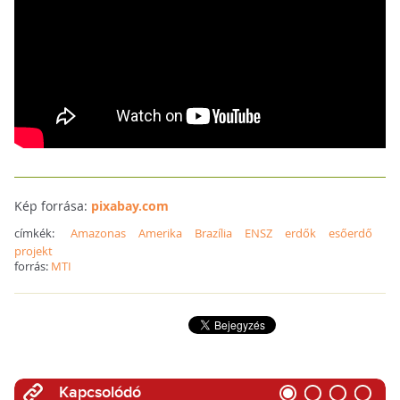
Kép forrása:
pixabay.com
címkék:
Amazonas
Amerika
Brazília
ENSZ
erdők
esőerdő
projekt
forrás:
MTI
Kapcsolódó