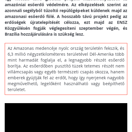
amazóniai esőerdő védelmére. Az elképzelések szerint az
azonnali segélyből tűzoltó repülőgépeket küldenek majd az
amazonasi esőerdő fölé. A hosszabb távú projekt pedig az
erdőségek újratelepítését célozza, ezt majd az ENSZ
Közgyűlésén fogják véglegesíteni szeptember végén, és
Brazília hozzájárulására is szükség lesz.
Az Amazonas medencéje nyolc ország területén fekszik, és
6,3 millió négyzetkilométeres területével Dél-Amerika több
mint harmadát foglalja el, a legnagyobb részét esőerdő
borítja. Az esőerdőben pusztító tüzek tetemes részét nem
villámcsapás vagy egyéb természeti csapás okozza, hanem
emberek gyújtják fel az erdőt, hogy így nyerjenek nagyobb
megművelhető, legelőként használható vagy beépíthető
területet.