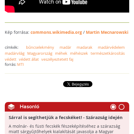
Kép forrása:
commons.wikimedia.org
/
Martin Mecnarowski
címkék:
bűncselekmény
madár
madarak
madárvédelem
madárvilág
Magyarország
méhek
méhészek
természetkárosítás
védett
védett állat
veszélyeztetett faj
forrás:
MTI
Hasonló
Sárral is segíthetjük a fecskéket! - Szárazság idején
csináljunk sárgyűjtőhelyet a fészekrakáshoz!
A molnár- és füsti fecskék fészeképítéséhez a szárazság
miatt sárgyűjtőhelyek kialakítását javasolja a Magyar