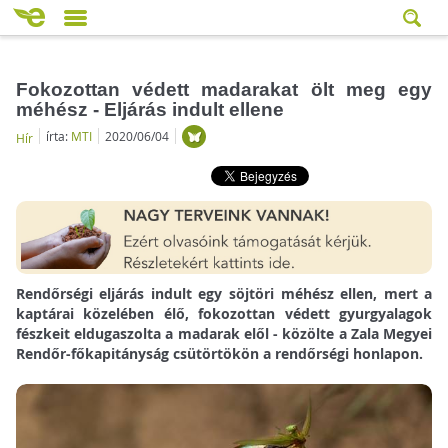
Fokozottan védett madarakat ölt meg egy
méhész - Eljárás indult ellene
írta:
MTI
2020/06/04
Hír
Rendőrségi eljárás indult egy söjtöri méhész ellen, mert a
kaptárai közelében élő, fokozottan védett gyurgyalagok
fészkeit eldugaszolta a madarak elől - közölte a Zala Megyei
Rendőr-főkapitányság csütörtökön a rendőrségi honlapon.