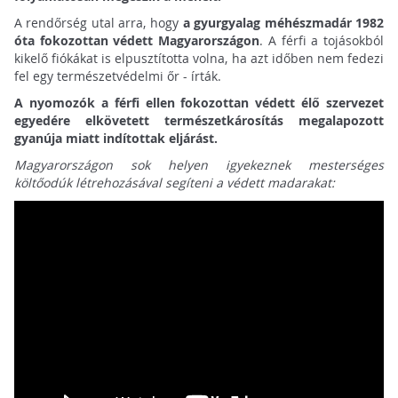
A rendőrség utal arra, hogy
a gyurgyalag méhészmadár 1982
óta fokozottan védett Magyarországon
. A férfi a tojásokból
kikelő fiókákat is elpusztította volna, ha azt időben nem fedezi
fel egy természetvédelmi őr - írták.
A nyomozók a férfi ellen fokozottan védett élő szervezet
egyedére elkövetett természetkárosítás megalapozott
gyanúja miatt indítottak eljárást.
Magyarországon sok helyen igyekeznek mesterséges
költőodúk létrehozásával segíteni a védett madarakat: