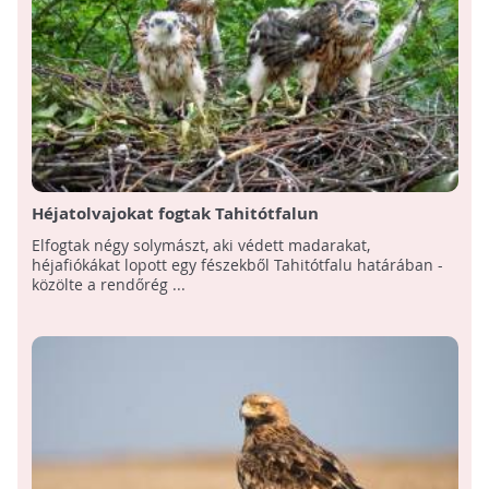
Héjatolvajokat fogtak Tahitótfalun
Elfogtak négy solymászt, aki védett madarakat,
héjafiókákat lopott egy fészekből Tahitótfalu határában -
közölte a rendőrég ...