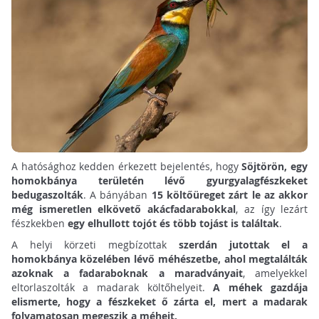
A hatósághoz kedden érkezett bejelentés, hogy
Söjtörön, egy
homokbánya területén lévő gyurgyalagfészkeket
bedugaszolták
. A bányában
15 költőüreget zárt le az akkor
még ismeretlen elkövető akácfadarabokkal
, az így lezárt
fészkekben
egy elhullott tojót és több tojást is találtak
.
A helyi körzeti megbízottak
szerdán jutottak el a
homokbánya közelében lévő méhészetbe, ahol megtalálták
azoknak a fadaraboknak a maradványait
, amelyekkel
eltorlaszolták a madarak költőhelyeit.
A méhek gazdája
elismerte, hogy a fészkeket ő zárta el, mert a madarak
folyamatosan megeszik a méheit.