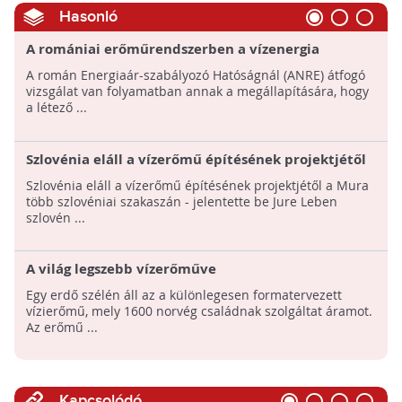
Hasonló
A romániai erőműrendszerben a vízenergia
hasznosítása a legnagyobb
A román Energiaár-szabályozó Hatóságnál (ANRE) átfogó
vizsgálat van folyamatban annak a megállapítására, hogy
a létező ...
Szlovénia eláll a vízerőmű építésének projektjétől
a Mura több szlovén szakaszán
Szlovénia eláll a vízerőmű építésének projektjétől a Mura
több szlovéniai szakaszán - jelentette be Jure Leben
szlovén ...
A világ legszebb vízerőműve
Egy erdő szélén áll az a különlegesen formatervezett
vízierőmű, mely 1600 norvég családnak szolgáltat áramot.
Az erőmű ...
Kapcsolódó