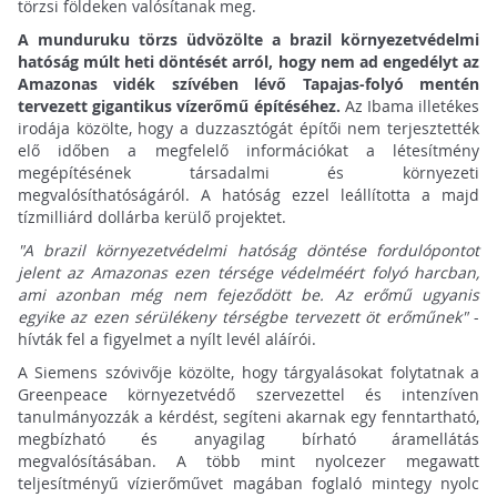
törzsi földeken valósítanak meg.
A munduruku törzs üdvözölte a brazil környezetvédelmi
hatóság múlt heti döntését arról, hogy nem ad engedélyt az
Amazonas vidék szívében lévő Tapajas-folyó mentén
tervezett gigantikus vízerőmű építéséhez.
Az Ibama illetékes
irodája közölte, hogy a duzzasztógát építői nem terjesztették
elő időben a megfelelő információkat a létesítmény
megépítésének társadalmi és környezeti
megvalósíthatóságáról. A hatóság ezzel leállította a majd
tízmilliárd dollárba kerülő projektet.
"A brazil környezetvédelmi hatóság döntése fordulópontot
jelent az Amazonas ezen térsége védelméért folyó harcban,
ami azonban még nem fejeződött be. Az erőmű ugyanis
egyike az ezen sérülékeny térségbe tervezett öt erőműnek"
-
hívták fel a figyelmet a nyílt levél aláírói.
A Siemens szóvivője közölte, hogy tárgyalásokat folytatnak a
Greenpeace környezetvédő szervezettel és intenzíven
tanulmányozzák a kérdést, segíteni akarnak egy fenntartható,
megbízható és anyagilag bírható áramellátás
megvalósításában. A több mint nyolcezer megawatt
teljesítményű vízierőművet magában foglaló mintegy nyolc