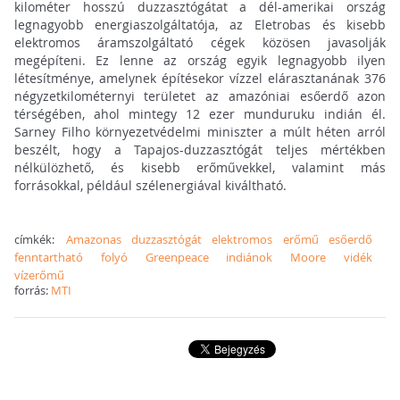
kilométer hosszú duzzasztógátat a dél-amerikai ország
legnagyobb energiaszolgáltatója, az Eletrobas és kisebb
elektromos áramszolgáltató cégek közösen javasolják
megépíteni. Ez lenne az ország egyik legnagyobb ilyen
létesítménye, amelynek építésekor vízzel elárasztanának 376
négyzetkilométernyi területet az amazóniai esőerdő azon
térségében, ahol mintegy 12 ezer munduruku indián él.
Sarney Filho környezetvédelmi miniszter a múlt héten arról
beszélt, hogy a Tapajos-duzzasztógát teljes mértékben
nélkülözhető, és kisebb erőművekkel, valamint más
forrásokkal, például szélenergiával kiváltható.
címkék:
Amazonas
duzzasztógát
elektromos
erőmű
esőerdő
fenntartható
folyó
Greenpeace
indiánok
Moore
vidék
vízerőmű
forrás:
MTI