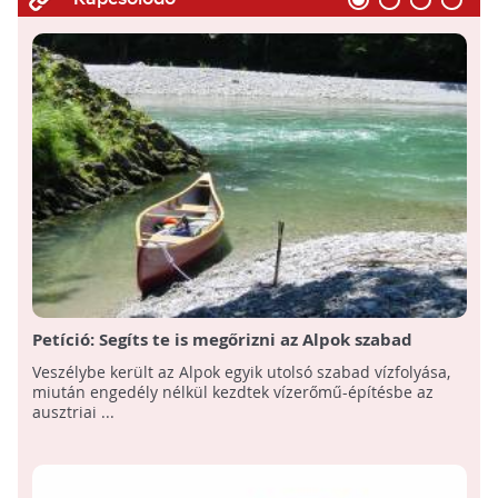
Petíció: Segíts te is megőrizni az Alpok szabad
vízfolyását!
Veszélybe került az Alpok egyik utolsó szabad vízfolyása,
miután engedély nélkül kezdtek vízerőmű-építésbe az
ausztriai ...