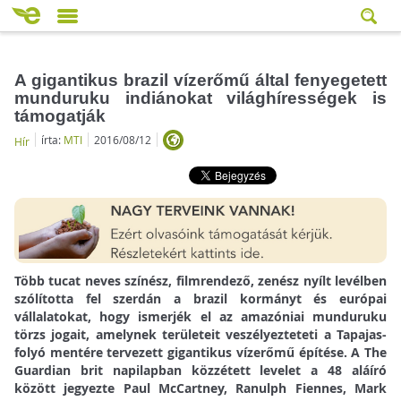
A gigantikus brazil vízerőmű által fenyegetett
munduruku indiánokat világhírességek is
támogatják
írta:
MTI
2016/08/12
Hír
Több tucat neves színész, filmrendező, zenész nyílt levélben
szólította fel szerdán a brazil kormányt és európai
vállalatokat, hogy ismerjék el az amazóniai munduruku
törzs jogait, amelynek területeit veszélyezteteti a Tapajas-
folyó mentére tervezett gigantikus vízerőmű építése.
A The
Guardian brit napilapban közzétett levelet a 48 aláíró
között jegyezte Paul McCartney, Ranulph Fiennes, Mark