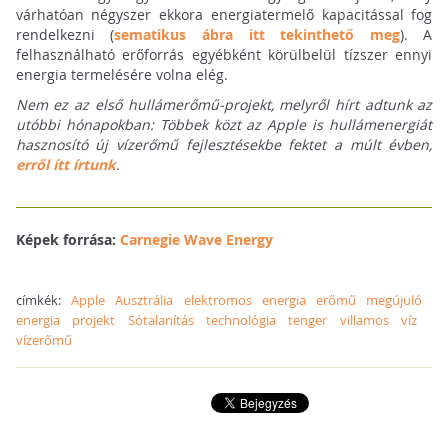
várhatóan négyszer ekkora energiatermelő kapacitással fog
rendelkezni (
sematikus ábra itt tekinthető meg
). A
felhasználható erőforrás egyébként körülbelül tízszer ennyi
energia termelésére volna elég.
Nem ez az első hullámerőmű-projekt, melyről hírt adtunk az
utóbbi hónapokban: Többek közt az Apple is hullámenergiát
hasznosító új vízerőmű fejlesztésekbe fektet a múlt évben,
erről ítt írtunk
.
Képek forrása:
Carnegie Wave Energy
címkék:
Apple
Ausztrália
elektromos
energia
erőmű
megújuló
energia
projekt
Sótalanítás
technológia
tenger
villamos
víz
vízerőmű