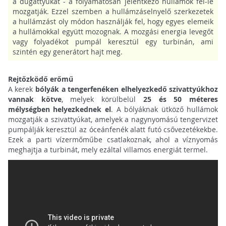
a dugattyúkat - a folyamatosan jelentkező hullámok fel-le
mozgatják. Ezzel szemben a hullámzáselnyelő szerkezetek
a hullámzást oly módon használják fel, hogy egyes elemeik
a hullámokkal együtt mozognak. A mozgási energia levegőt
vagy folyadékot pumpál keresztül egy turbinán, ami
szintén egy generátort hajt meg.
Rejtőzködő erőmű
A kerek
bólyák a tengerfenéken elhelyezkedő szivattyúkhoz
vannak kötve
, melyek körülbelül
25 és 50 méteres
mélységben helyezkednek el
. A bólyáknak ütköző hullámok
mozgatják a szivattyúkat, amelyek a nagynyomású tengervizet
pumpálják keresztül az óceánfenék alatt futó csővezetékekbe.
Ezek a parti vízermőműbe csatlakoznak, ahol a víznyomás
meghajtja a turbinát, mely ezáltal villamos energiát termel.