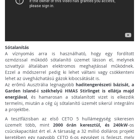
Sótalanítás
A víznyomás arra is használható, hogy egy fordított
ozmózissal működő sótalanító üzemet lásson el, melynek
szivattyúi általában elektromos meghajtással működnek.
Ezzel a módszerrel pedig ki lehet váltani vagy csökkenteni
lehet az üvegházhatású gázok kibocsátását is.
Az erőmű Ausztrália legnagyobb
haditengerészeti bázisát, a
Garden Island-i székhelyű HMAS Stirlinget is ellátja majd
energiával
, és hamarosan a sótalanított vizet is elkezdik
termelni, miután a cég új sótalanító üzemét sikerül integrálni
a projektbe.
A tesztfázisban az első CETO 5 hullámegység sikeresen
üzemelt több, mint
2000 órán keresztül, és 240kW
-os
csúcskapacitást ért el. A társaság a 32 millió dolláros projekt
keretében egy nagyobb CETO 6-os egységet is fejleszt, mely