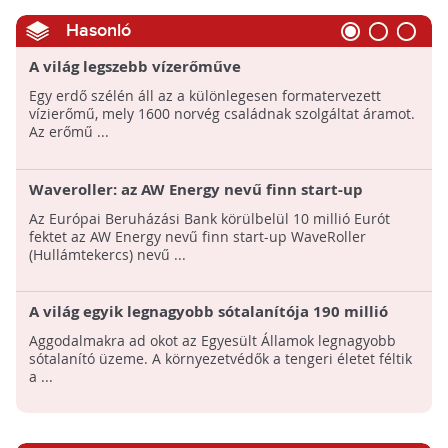
Hasonló
A világ legszebb vízerőműve
Egy erdő szélén áll az a különlegesen formatervezett
vízierőmű, mely 1600 norvég családnak szolgáltat áramot.
Az erőmű ...
Waveroller: az AW Energy nevű finn start-up
hamarosan piacra dobhatja hullámenergia-
Az Európai Beruházási Bank körülbelül 10 millió Eurót
hasznosító eszközét!
fektet az AW Energy nevű finn start-up WaveRoller
(Hullámtekercs) nevű ...
A világ egyik legnagyobb sótalanítója 190 millió
liternyi ivóvizet állít elő naponta. De vannak
Aggodalmakra ad okot az Egyesült Államok legnagyobb
hátulütői
sótalanító üzeme. A környezetvédők a tengeri életet féltik
a ...