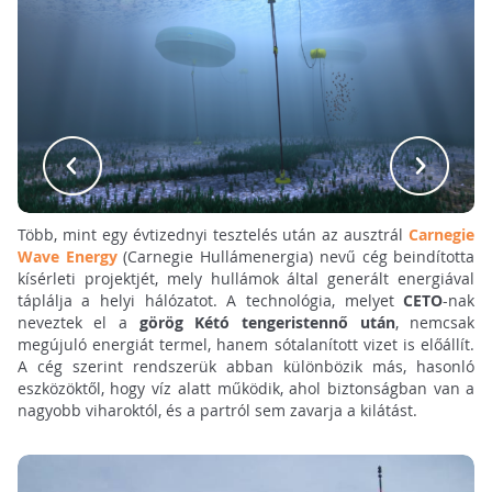
Több, mint egy évtizednyi tesztelés után az ausztrál
Carnegie
Wave Energy
(Carnegie Hullámenergia) nevű cég beindította
kísérleti projektjét, mely hullámok által generált energiával
táplálja a helyi hálózatot. A technológia, melyet
CETO
-nak
neveztek el a
görög
Kétó tengeristennő után
, nemcsak
megújuló energiát termel, hanem sótalanított vizet is előállít.
A cég szerint rendszerük abban különbözik más, hasonló
eszközöktől, hogy víz alatt működik, ahol biztonságban van a
nagyobb viharoktól, és a partról sem zavarja a kilátást.