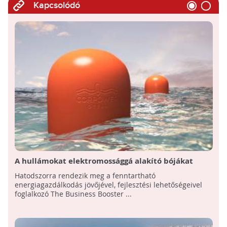
Kapcsolódó
A hullámokat elektromossággá alakító bójákat
mutattak be egy nemzetközi energiaügyi
Hatodszorra rendezik meg a fenntartható
konferencián
energiagazdálkodás jövőjével, fejlesztési lehetőségeivel
foglalkozó The Business Booster ...