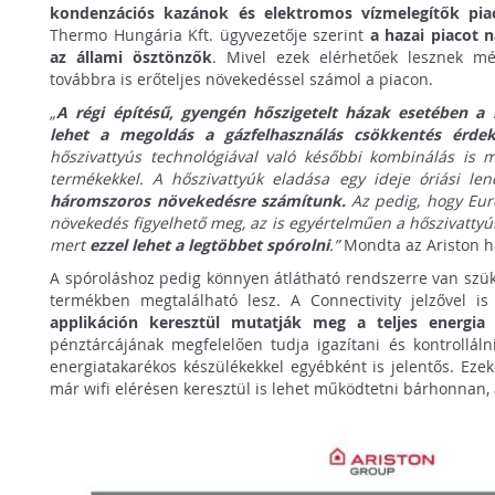
kondenzációs kazánok és elektromos vízmelegítők pia
Thermo Hungária Kft. ügyvezetője szerint
a hazai piacot 
az állami ösztönzők
. Mivel ezek elérhetőek lesznek mé
továbbra is erőteljes növekedéssel számol a piacon.
„
A régi építésű, gyengén hőszigetelt házak esetében a
lehet a megoldás a gázfelhasználás csökkentés érdek
hőszivattyús technológiával való későbbi kombinálás is 
termékekkel. A hőszivattyúk eladása egy ideje óriási le
háromszoros növekedésre számítunk.
Az pedig, hogy Eur
növekedés figyelhető meg, az is egyértelműen a hőszivattyúk
mert
ezzel lehet a legtöbbet spórolni
.”
Mondta az Ariston ha
A spóroláshoz pedig könnyen átlátható rendszerre van szü
termékben megtalálható lesz. A Connectivity jelzővel is
applikáción keresztül mutatják meg a teljes energia 
pénztárcájának megfelelően tudja igazítani és kontrolláln
energiatakarékos készülékekkel egyébként is jelentős. Ezek
már wifi elérésen keresztül is lehet működtetni bárhonnan, 