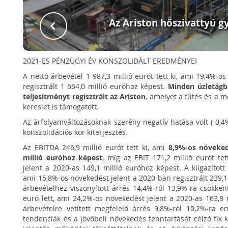
Az Ariston hőszivattyú g
2021-ES PÉNZÜGYI ÉV KONSZOLIDÁLT EREDMÉNYEI
A nettó árbevétel 1 987,3 millió eurót tett ki, ami 19,4%-o
regisztrált 1 664,0 millió euróhoz képest.
Minden üzletágba
teljesítményt regisztrált az Ariston
, amelyet a fűtés és a me
kereslet is támogatott.
Az árfolyamváltozásoknak szerény negatív hatása volt (-0,4
konszolidációs kör kiterjesztés.
Az EBITDA 246,9 millió eurót tett ki, ami
8,9%-os növekedé
millió euróhoz képest
, míg az EBIT 171,2 millió eurót te
jelent a 2020-as 149,1 millió euróhoz képest. A kiigazított
ami 15,8%-os növekedést jelent a 2020-ban regisztrált 239,1
árbevételhez viszonyított árrés 14,4%-ról 13,9%-ra csökkent
euró lett, ami 24,2%-os növekedést jelent a 2020-as 163,8 
árbevételre vetített megfelelő árrés 9,8%-ról 10,2%-ra em
tendenciák és a jövőbeli növekedés fenntartását célzó fix k