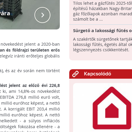
gázfűtést 2025-től
Tilos lehet a gázfűtés 2025-től
építésű házakban Nagy-Brita
yára
Az A
gáz főzőlapok azonban marad
számolt be a ...
Sürgető a lakossági fűtés 
légszennyezés csökkentés
A szakértők sürgetőnek tartjá
s növekedést jelent a 2020-ban
lakossági fűtés, égetés által o
légszennyezés csökkentését.
n és földrajzi területen erős
legvíz iránti erőteljes globális
%), és az év során nem történt
Kapcsolódó
st jelent az előző évi 226,8
tt ki, ami 14,8%-os növekedést
 EBITDA 276,8 millió euró volt,
 millió euróhoz képest, a nettó
. A korrigált EBIT 203,4 millió
millió euróhoz képest. A nettó
elkedett - a súlyos inflációs
öltségek fokozása ellenére - a