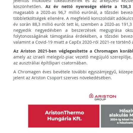
jelentős működési tőkeáttételnek és az árképzési kezd
köszönhetően.
Az év nettó nyeresége elérte a 136,3 
magasabb a 2020-as 96,7 millió eurónál, a tőzsdei bevez
többletköltségek ellenére. A megfelelő konszolidált adókulc
év során 88,3 millió eurót tett ki, szemben a 2020-as 191,3
negyedik negyedévben a beszerzések megugrása okoz
folytonosságának támogatása érdekében, a tőzsdei beveze
valamint a Covid-19 miatt a CapEx 2020-ról 2021-re történő 
Az Ariston 2021-ben véglegesítette a Chromagen korábba
amely az izraeli melegvíz-piac vezető megújuló szereplője, 
az ausztráliai építőipari csatornában.
A Chromagen éves bevétele további egyszámjegyű, közepe
jelent az Ariston Csoport szerves növekedésében.