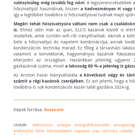
valószínűleg még tovább fog nőni
. A legszerencsésebbek a
hőszivattyút használnak, hiszen
a kedvezményes H vagy 
igy a legtöbbet továbbra is hőszivattyúval tudnak majd spóro
Megéri tehát hőszivattyúra váltani nem csak a családo
is.
Ehhez idén már az ipari, ELCO kazánok között is elérh
modellek, amik szintén wifi-ről irányíthatóak. Akinek a kö
bele a hőszivattyú és napelem kombinációja, annak tová
kondenzációs technika marad. Ez főleg a társasházi lakáso
valamint a konvektorok, hagyományos kazánok fokozato
elterjedni az országban. Hazánkban jelenleg ugyanis
gázkazánok száma, mivel
a lakosság 80 %-a jelenleg is gázza
Az Ariston hazai leányvállalata
a következő négy év távl
számít a régi kazánok cseréjében
. Ez azt jelenti, hogy a h
továbbra is sok kondenzációs kazán talál gazdára 2024-ig.
Képek forrása:
Rossicom
címkék:
elektromos
energia
energiafelhasználás
energiamegt
értékesítés
fűtés
klímavédelem
napelem
piac
technika
vállalat