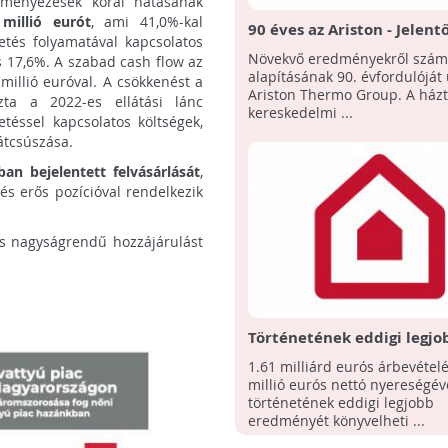
eményezések korai hatásának
millió eurót
, ami 41,0%-kal
90 éves az Ariston - Jelent
etés folyamatával kapcsolatos
növekedés a magyarország
Növekvő eredményekről számo
s 17,6%. A szabad cash flow az
hőszivattyú piacon
alapításának 90. évfordulóját
 millió euróval. A csökkenést a
Ariston Thermo Group. A házta
ta a 2022-es ellátási lánc
kereskedelmi ...
téssel kapcsolatos költségek,
átcsúszása.
n bejelentett felvásárlását
,
és erős pozícióval rendelkezik
s nagyságrendű hozzájárulást
Történetének eddigi legjo
zárta az Ariston Thermo
1.61 milliárd eurós árbevételé
millió eurós nettó nyereségév
történetének eddigi legjobb
eredményét könyvelheti ...