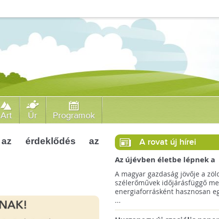
Art
Űr
Programok
 az érdeklődés az
A rovat új hírei
Az újévben életbe lépnek a
szélerőművek telepítését
A magyar gazdaság jövője a zöl
megkönnyítő rendelkezések
szélerőművek időjárásfüggő me
energiaforrásként hasznosan egé
...