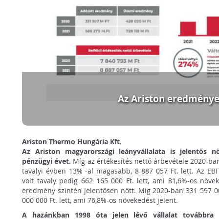
Az Ariston eredménye
Ariston Thermo Hungária Kft.
Az Ariston magyarországi leányvállalata is jelentős n
pénzügyi évet.
Míg az értékesítés nettó árbevétele 2020-ban
tavalyi évben 13% -al magasabb, 8 887 057 Ft. lett. Az EB
volt tavaly pedig 662 165 000 Ft. lett, ami 81,6%-os növe
eredmény szintén jelentősen nőtt. Míg 2020-ban 331 597 00
000 000 Ft. lett, ami 76,8%-os növekedést jelent.
A hazánkban 1998 óta jelen lévő vállalat továbbra 