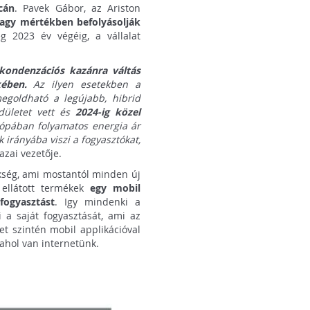
cán
. Pavek Gábor, az Ariston
nagy mértékben befolyásolják
g 2023 év végéig, a vállalat
 kondenzációs kazánra váltás
ében.
Az ilyen esetekben a
megoldható a legújabb, hibrid
ndületet vett és
2024-ig közel
ópában folyamatos energia ár
 irányába viszi a fogyasztókat,
zai vezetője.
kség, ami mostantól minden új
 ellátott termékek
egy mobil
fogyasztást
. Igy mindenki a
i a saját fogyasztását, ami az
et szintén mobil applikációval
ahol van internetünk.