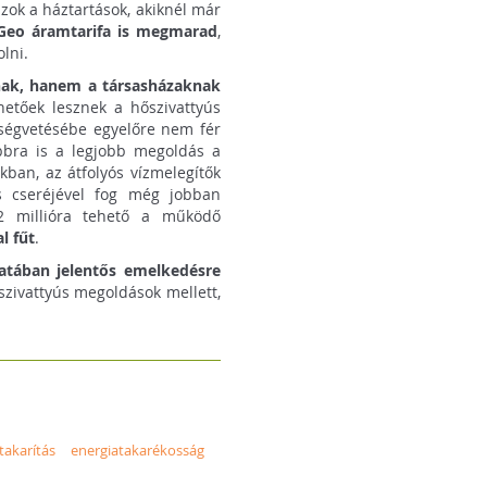
zok a háztartások, akiknél már
Geo áramtarifa is megmarad
,
lni.
knak, hanem a társasházaknak
etőek lesznek a hőszivattyús
ltségvetésébe egyelőre nem fér
bbra is a legjobb megoldás a
kban, az átfolyós vízmelegítők
s cseréjével fog még jobban
 2 millióra tehető a működő
l fűt
.
atában jelentős emelkedésre
őszivattyús megoldások mellett,
akarítás
energiatakarékosság