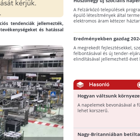
Huszonegy új szociális nap
hátrányos helyzetű kistele
A Felzárkózó települések progr
külterületén!
épülő létesítmények által terme
elektromos áram kétezer háztart
ációs tendenciák jellemezték,
 tevékenységeket és hatással
Eredményekben gazdag 2024
az amerikai tengeri szélene
A megrekedt fejlesztésekkel, sz
felbontásával és új tender-eljár
elindításával jellemezhető évet 
Hasonló
Hogyan váltsunk környeze
fűtésre?
A napelemek bevonásával a fű
lehet korszerű.
Nagy-Britanniában betilt