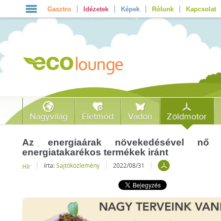
Gasztro
Idézetek
Képek
Rólunk
Kapcsolat
Nagyvilág
Életmód
Vadon
Zöldmotor
Az energiaárak növekedésével nő
energiatakarékos termékek iránt
írta:
Sajtóközlemény
2022/08/31
Hír