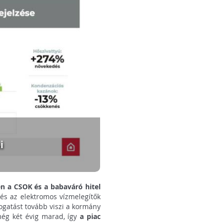
i
n a CSOK és a babaváró hitel
és az elektromos vízmelegítők
ogatást tovább viszi a kormány
még két évig marad, így
a piac