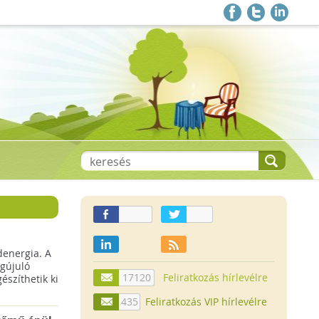
denergia. A
gújuló
17120
Feliratkozás hírlevélre
szíthetik ki
435
Feliratkozás VIP hírlevélre