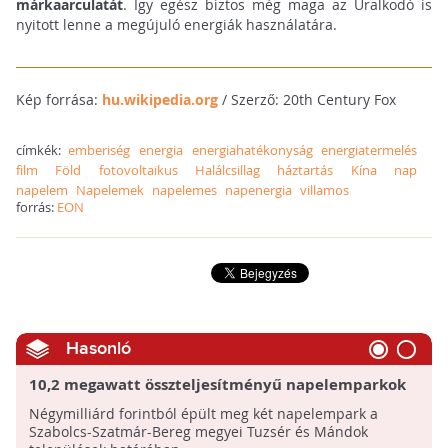
márkaarculatát
. Így egész biztos még maga az Uralkodó is
nyitott lenne a megújuló energiák használatára.
Kép forrása:
hu.wikipedia.org
/ Szerző: 20th Century Fox
címkék:
emberiség
energia
energiahatékonyság
energiatermelés
film
Föld
fotovoltaikus
Halálcsillag
háztartás
Kína
nap
napelem
Napelemek
napelemes
napenergia
villamos
forrás:
EON
Hasonló
10,2 megawatt összteljesítményű napelemparkok
épültek Felső-Szabolcs két településén
Négymilliárd forintból épült meg két napelempark a
Szabolcs-Szatmár-Bereg megyei Tuzsér és Mándok