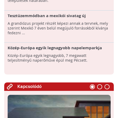
települések határában.
Tesztüzemmódban a mexikói sivatag új
napelemparkja
A grandiózus projekt részét képezi annak a tervnek, mely
szerint Mexikó 7 éven belül megújuló forrásokból kívánja
fedezni ...
Közép-Európa egyik legnagyobb napelemparkja
épül Pécsett
Közép-Európa egyik legnagyobb, 7 megawatt
teljesítményű naperőműve épül meg Pécsett.
Kapcsolódó