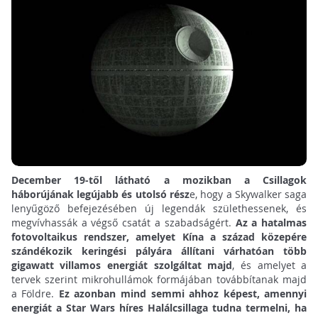
December 19-től látható a mozikban a Csillagok
háborújának legújabb és utolsó rész
e, hogy a Skywalker saga
lenyűgöző befejezésében új legendák születhessenek, és
megvívhassák a végső csatát a szabadságért.
Az a hatalmas
fotovoltaikus rendszer, amelyet Kína a század közepére
szándékozik keringési pályára állítani várhatóan több
gigawatt villamos energiát szolgáltat majd
, és amelyet a
tervek szerint mikrohullámok formájában továbbítanak majd
a Földre.
Ez azonban mind semmi ahhoz képest, amennyi
energiát a Star Wars híres Halálcsillaga tudna termelni, ha