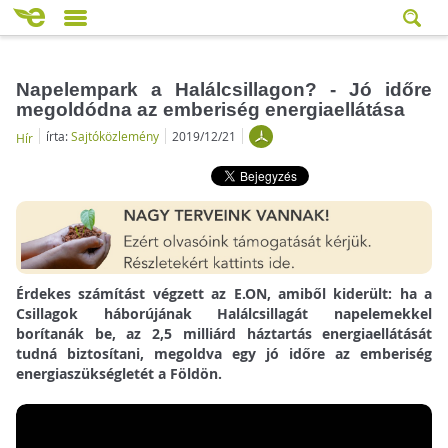
Napelempark a Halálcsillagon? - Jó időre
megoldódna az emberiség energiaellátása
írta:
Sajtóközlemény
2019/12/21
Hír
Érdekes számítást végzett az E.ON, amiből kiderült: ha a
Csillagok háborújának Halálcsillagát napelemekkel
borítanák be, az 2,5 milliárd háztartás energiaellátását
tudná biztosítani, megoldva egy jó időre az emberiség
energiaszükségletét a Földön.