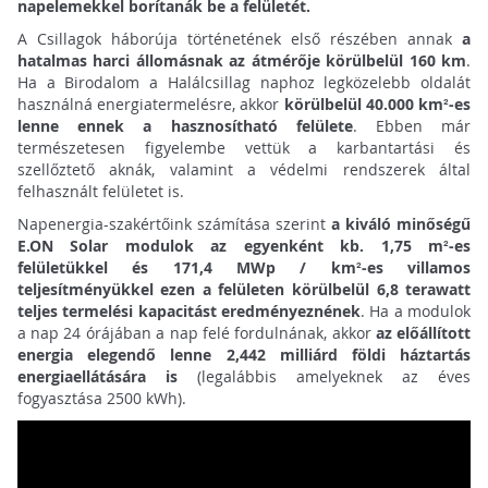
napelemekkel borítanák be a felületét.
A Csillagok háborúja történetének első részében annak
a
hatalmas harci állomásnak az átmérője körülbelül 160 km
.
Ha a Birodalom a Halálcsillag naphoz legközelebb oldalát
használná energiatermelésre, akkor
körülbelül 40.000 km²-es
lenne ennek a hasznosítható felülete
. Ebben már
természetesen figyelembe vettük a karbantartási és
szellőztető aknák, valamint a védelmi rendszerek által
felhasznált felületet is.
Napenergia-szakértőink számítása szerint
a kiváló minőségű
E.ON Solar modulok az egyenként kb. 1,75 m²-es
felületükkel és 171,4 MWp / km²-es villamos
teljesítményükkel ezen a felületen körülbelül 6,8 terawatt
teljes termelési kapacitást eredményeznének
. Ha a modulok
a nap 24 órájában a nap felé fordulnának, akkor
az előállított
energia elegendő lenne 2,442 milliárd földi háztartás
energiaellátására is
(legalábbis amelyeknek az éves
fogyasztása 2500 kWh).