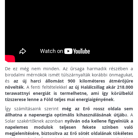
De ez még nem minden. Az űrsaga harmadik részében a
birodalmi mérnökök ismét túlszárnyalták korábbi önmagukat,
és
az új harci állomást 900 kilométeres átmérőjűre
növelték
. A fenti feltételekkel
az új Halálcsillag akár 218.000
terawattnyi energiát is termelhetne, ami így körülbelül
tízszerese lenne a Föld teljes mai energiaigényének
.
Így számításaink szerint
még az Erő rossz oldala sem
állhatna a napenergia optimális kihasználásának útjáb
a. A
Solar szakértőknek azonban
nyilván oda kellene figyelniük a
napelemes modulok teljesen fekete színben való
megjelenítésére, biztosítva az Erő sötét oldalának tökéletes