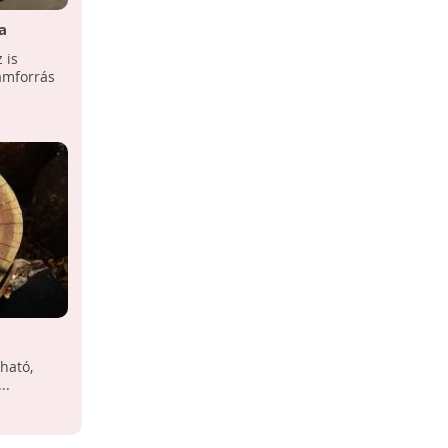
a
 is
ramforrás
ható,
..