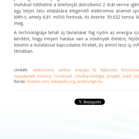
mohával tölthetné a telefonját (körülbelül 2 órát venne igény
egy teljes falu ellátására elegendő elektromos áramot spó
kWh-t, amely 6,81 millió fontnak, és évente 39.632 tonna ki
meg.
A technológiája tehát új távlatokat fog nyitni az energia s
kérdést, hogy milyen hatása van a növények életére, fejl
követni a kutatással kapcsolatos híreket, és amint lesz új i
témában.
címkék:
elektromos
ember
energia
fa
fejlesztés
fotoszint
Napelemek
növény
növények
növényi energia
projekt
svéd
te
forrás:
dezeen.com, wikipedia.org, ecolounge.hu