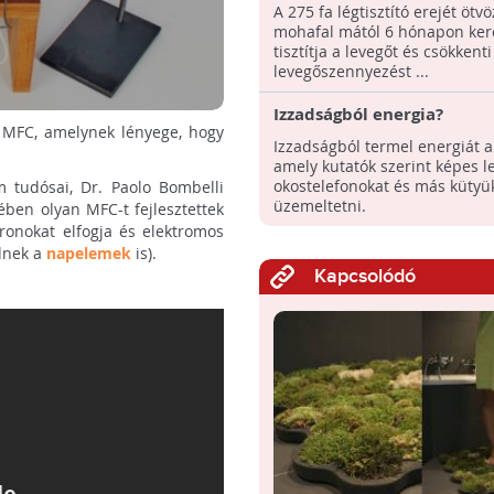
budapesti Kolosy téren
A 275 fa légtisztító erejét ötv
mohafal mától 6 hónapon ker
tisztítja a levegőt és csökkenti
levegőszennyezést ...
Izzadságból energia?
z MFC, amelynek lényege, hogy
Izzadságból termel energiát a
amely kutatók szerint képes le
okostelefonokat és más kütyük
 tudósai, Dr. Paolo Bombelli
üzemeltetni.
ében olyan MFC-t fejlesztettek
tronokat elfogja és elektromos
ödnek a
napelemek
is).
Kapcsolódó