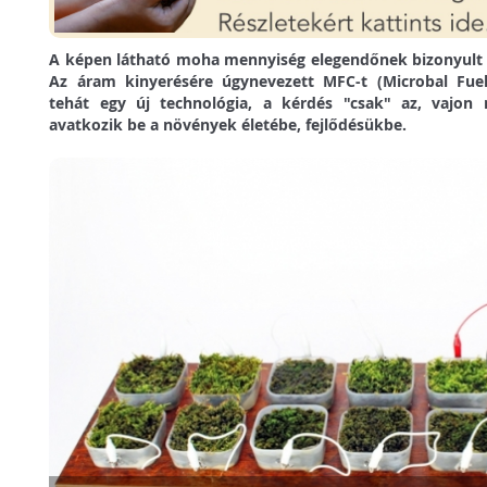
A képen látható moha mennyiség elegendőnek bizonyult e
Az áram kinyerésére úgynevezett MFC-t (Microbal Fuel
tehát egy új technológia, a kérdés "csak" az, vajo
avatkozik be a növények életébe, fejlődésükbe.