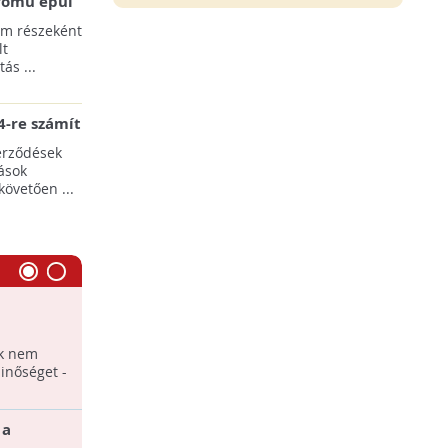
erőmű épül
pülések
am részeként
lt
ás ...
-re számít
rgia-ágazat
erződések
ások
követően ...
Áram a levegőből
 levegőt?
Elektromágneses hullámok átalakítása
ek nem
elektromos árammá.
inőséget -
 a
Áram az aszfaltból