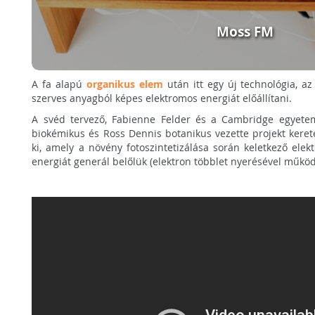
Moss FM
A fa alapú
organikus elem
után itt egy új technológia, a
szerves anyagból képes elektromos energiát előállítani.
A svéd tervező, Fabienne Felder és a Cambridge egyetem
biokémikus és Ross Dennis botanikus vezette projekt keret
ki, amely a növény fotoszintetizálása során keletkező elek
energiát generál belőlük (elektron többlet nyerésével műk