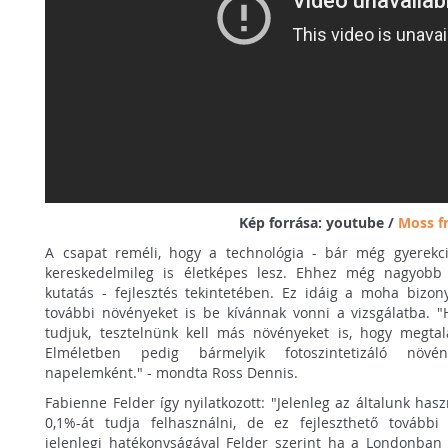
Kép forrása: youtube /
Moss 
A csapat reméli, hogy a technológia - bár még gyerekc
kereskedelmileg is életképes lesz. Ehhez még nagyobb 
kutatás - fejlesztés tekintetében. Ez idáig a moha bizo
további növényeket is be kívánnak vonni a vizsgálatba. 
tudjuk, tesztelnünk kell más növényeket is, hogy megtal
Elméletben pedig bármelyik fotoszintetizáló növén
napelemként." - mondta Ross Dennis.
Fabienne Felder így nyilatkozott: "Jelenleg az általunk has
0,1%-át tudja felhasználni, de ez fejleszthető további 
jelenlegi hatékonyságával Felder szerint ha a Londonban 