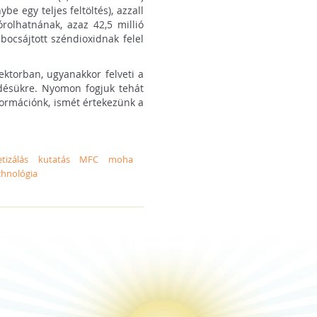
be egy teljes feltöltés), azzall
rolhatnának, azaz 42,5 millió
bocsájtott széndioxidnak felel
zektorban, ugyanakkor felveti a
ődésükre. Nyomon fogjuk tehát
nformációnk, ismét értekezünk a
etizálás
kutatás
MFC
moha
chnológia