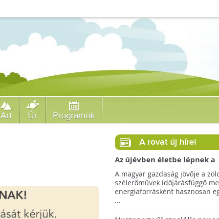
Art
Űr
Programok
A rovat új hírei
Az újévben életbe lépnek a
szélerőművek telepítését
A magyar gazdaság jövője a zöl
megkönnyítő rendelkezések
szélerőművek időjárásfüggő me
energiaforrásként hasznosan egé
...