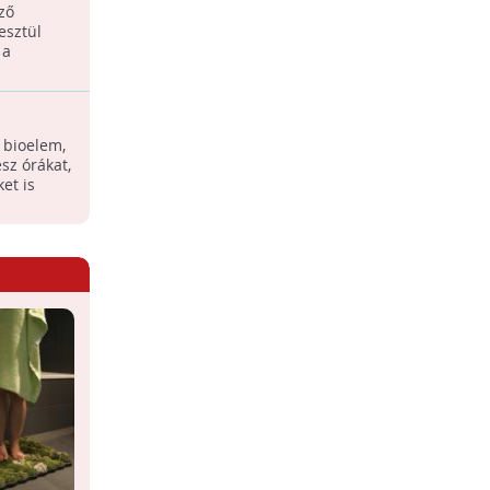
öző
Nemrég állították forgalomba azt a két
esztül
autóbuszt, amelyek az aszfaltból nyerik
 a
az energiát.
Ceruzaelem és rákpáncél
 bioelem,
Az elemekben megtalálható szenet fel
sz órákat,
lehetne váltani valamilyen más
et is
anyaggal?