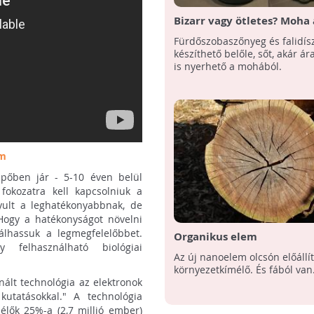
Bizarr vagy ötletes? Moha 
lakásban
Fürdőszobaszőnyeg és falidísz
készíthető belőle, sőt, akár á
is nyerhető a mohából.
fm
ipőben jár - 5-10 éven belül
fokozatra kell kapcsolniuk a
nyult a leghatékonyabbnak, de
"Hogy a hatékonyságot növelni
álhassuk a legmegfelelőbbet.
Organikus elem
y felhasználható biológiai
Az új nanoelem olcsón előállít
környezetkímélő. És fából van.
znált technológia az elektronok
kutatásokkal." A technológia
élők 25%-a (2,7 millió ember)