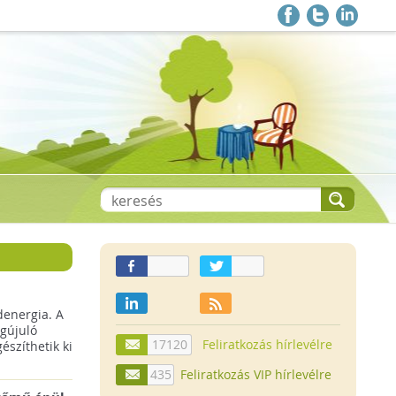
denergia. A
gújuló
17120
Feliratkozás hírlevélre
szíthetik ki
435
Feliratkozás VIP hírlevélre