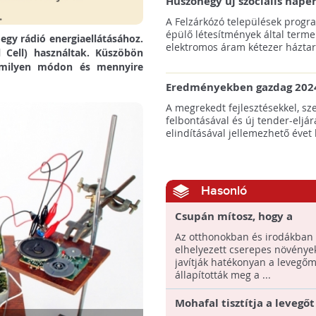
Huszonegy új szociális nap
hátrányos helyzetű kistele
A Felzárkózó települések progr
külterületén!
épülő létesítmények által terme
gy rádió energiaellátásához.
elektromos áram kétezer háztart
 Cell) használtak. Küszöbön
n milyen módon és mennyire
Eredményekben gazdag 2024
az amerikai tengeri szélene
A megrekedt fejlesztésekkel, sz
felbontásával és új tender-eljár
elindításával jellemezhető évet 
Hasonló
Csupán mítosz, hogy a
szobanövények tisztítják a
Az otthonokban és irodákban
elhelyezett cserepes növény
javítják hatékonyan a levegőm
állapították meg a ...
Mohafal tisztítja a levegőt