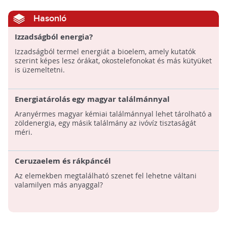
Hasonló
Izzadságból energia?
Izzadságból termel energiát a bioelem, amely kutatók
szerint képes lesz órákat, okostelefonokat és más kütyüket
is üzemeltetni.
Energiatárolás egy magyar találmánnyal
Aranyérmes magyar kémiai találmánnyal lehet tárolható a
zöldenergia, egy másik találmány az ivóvíz tisztaságát
méri.
Ceruzaelem és rákpáncél
Az elemekben megtalálható szenet fel lehetne váltani
valamilyen más anyaggal?