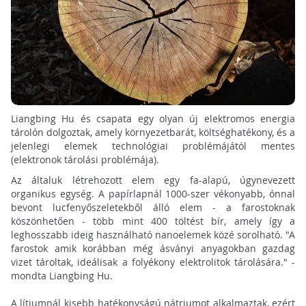
Liangbing Hu és csapata egy olyan új elektromos energia
tárolón dolgoztak, amely környezetbarát, költséghatékony, és a
jelenlegi elemek technológiai problémájától mentes
(elektronok tárolási problémája).
Az általuk létrehozott elem egy fa-alapú, úgynevezett
organikus egység. A papírlapnál 1000-szer vékonyabb, ónnal
bevont lucfenyőszeletekből álló elem - a farostoknak
köszönhetően - több mint 400 töltést bír, amely így a
leghosszabb ideig használható nanoelemek közé sorolható. "A
farostok amik korábban még ásványi anyagokban gazdag
vizet tároltak, ideálisak a folyékony elektrolitok tárolására." -
mondta Liangbing Hu.
A lítiumnál kisebb hatékonyságú nátriumot alkalmaztak, ezért