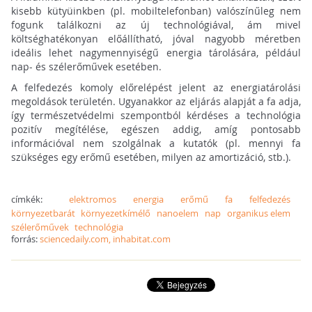
kisebb kütyüinkben (pl. mobiltelefonban) valószínűleg nem
fogunk találkozni az új technológiával, ám mivel
költséghatékonyan előállítható, jóval nagyobb méretben
ideális lehet nagymennyiségű energia tárolására, például
nap- és szélerőművek esetében.
A felfedezés komoly előrelépést jelent az energiatárolási
megoldások területén. Ugyanakkor az eljárás alapját a fa adja,
így természetvédelmi szempontból kérdéses a technológia
pozitív megítélése, egészen addig, amíg pontosabb
információval nem szolgálnak a kutatók (pl. mennyi fa
szükséges egy erőmű esetében, milyen az amortizáció, stb.).
címkék:
elektromos
energia
erőmű
fa
felfedezés
környezetbarát
környezetkímélő
nanoelem
nap
organikus elem
szélerőművek
technológia
forrás:
sciencedaily.com, inhabitat.com