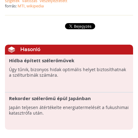
szigetek
változás
veszélyeztetett
forrás:
MTI, wikipedia
Hasonló
Hídba épített szélerőművek
Úgy tűnik, bizonyos hidak optimális helyet biztosíthatnak
a szélturbinák számára.
Rekorder szélerőmű épül Japánban
Japán teljesen átértékelte energiatermelését a fukushimai
katasztrófa után.