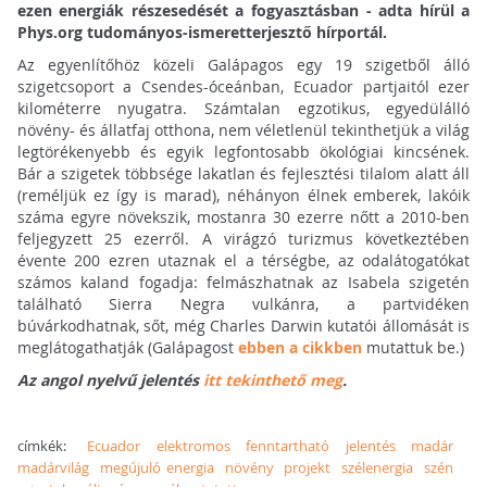
ezen energiák részesedését a fogyasztásban - adta hírül a
Phys.org tudományos-ismeretterjesztő hírportál.
Az egyenlítőhöz közeli Galápagos egy 19 szigetből álló
szigetcsoport a Csendes-óceánban, Ecuador partjaitól ezer
kilométerre nyugatra. Számtalan egzotikus, egyedülálló
növény- és állatfaj otthona, nem véletlenül tekinthetjük a világ
legtörékenyebb és egyik legfontosabb ökológiai kincsének.
Bár a szigetek többsége lakatlan és fejlesztési tilalom alatt áll
(reméljük ez így is marad), néhányon élnek emberek, lakóik
száma egyre növekszik, mostanra 30 ezerre nőtt a 2010-ben
feljegyzett 25 ezerről. A virágzó turizmus következtében
évente 200 ezren utaznak el a térségbe, az odalátogatókat
számos kaland fogadja: felmászhatnak az Isabela szigetén
található Sierra Negra vulkánra, a partvidéken
búvárkodhatnak, sőt, még Charles Darwin kutatói állomását is
meglátogathatják (Galápagost
ebben a cikkben
mutattuk be.)
Az angol nyelvű jelentés
itt tekinthető meg
.
címkék:
Ecuador
elektromos
fenntartható
jelentés
madár
madárvilág
megújuló energia
növény
projekt
szélenergia
szén