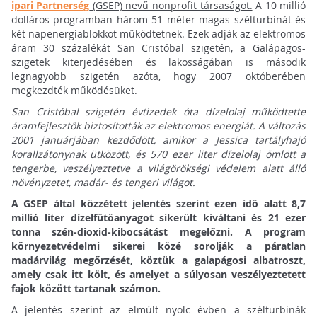
ipari Partnerség
(GSEP) nevű nonprofit társaságot.
A 10 millió
dolláros programban három 51 méter magas szélturbinát és
két napenergiablokkot működtetnek. Ezek adják az elektromos
áram 30 százalékát San Cristóbal szigetén, a Galápagos-
szigetek kiterjedésében és lakosságában is második
legnagyobb szigetén azóta, hogy 2007 októberében
megkezdték működésüket.
San Cristóbal szigetén évtizedek óta dízelolaj működtette
áramfejlesztők biztosították az elektromos energiát. A változás
2001 januárjában kezdődött, amikor a Jessica tartályhajó
korallzátonynak ütközött, és 570 ezer liter dízelolaj ömlött a
tengerbe, veszélyeztetve a világörökségi védelem alatt álló
növényzetet, madár- és tengeri világot.
A GSEP által közzétett jelentés szerint ezen idő alatt 8,7
millió liter dízelfűtőanyagot sikerült kiváltani és 21 ezer
tonna szén-dioxid-kibocsátást megelőzni. A program
környezetvédelmi sikerei közé sorolják a páratlan
madárvilág megőrzését, köztük a galapágosi albatroszt,
amely csak itt költ, és amelyet a súlyosan veszélyeztetett
fajok között tartanak számon.
A jelentés szerint az elmúlt nyolc évben a szélturbinák