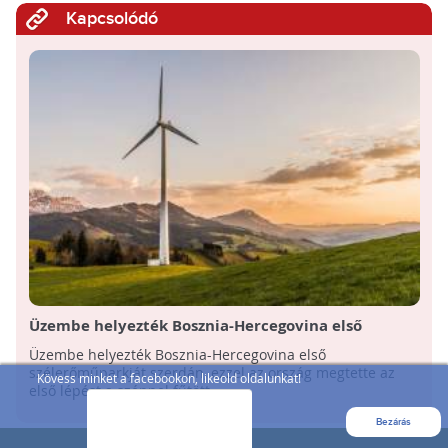
Kapcsolódó
Üzembe helyezték Bosznia-Hercegovina első
szélerőműparkját
Üzembe helyezték Bosznia-Hercegovina első
szélerőműparkját szerdán, ezzel az ország megtette az
Kövess minket a facebookon, likeold oldalunkat!
első lépést a szénnel fűtött ...
Bezárás