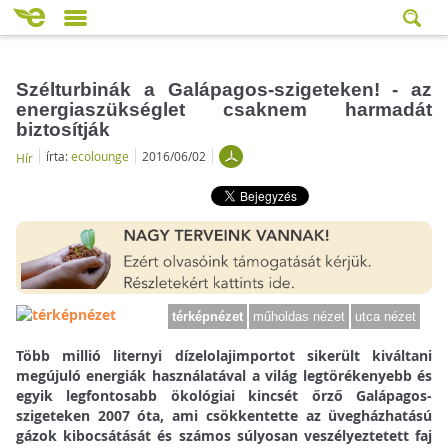
Szélturbinák a Galápagos-szigeteken! - az
energiaszükséglet csaknem harmadát
biztosítják
írta:
ecolounge
2016/06/02
Hír
térképnézet
műholdas nézet
utca nézet
Több millió liternyi dízelolajimportot sikerült kiváltani
megújuló energiák használatával a világ legtörékenyebb és
egyik legfontosabb ökológiai kincsét őrző Galápagos-
szigeteken 2007 óta, ami csökkentette az üvegházhatású
gázok kibocsátását és számos súlyosan veszélyeztetett faj