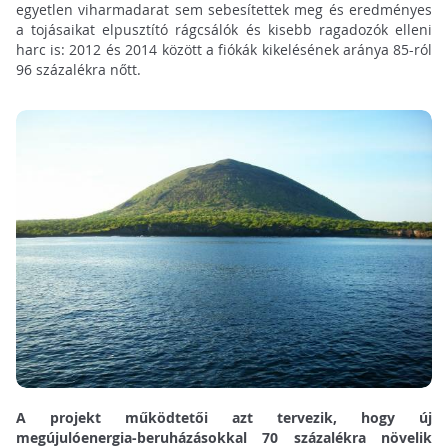
egyetlen viharmadarat sem sebesítettek meg és eredményes
a tojásaikat elpusztító rágcsálók és kisebb ragadozók elleni
harc is: 2012 és 2014 között a fiókák kikelésének aránya 85-ról
96 százalékra nőtt.
A projekt működtetői azt tervezik, hogy új
megújulóenergia-beruházásokkal 70 százalékra növelik