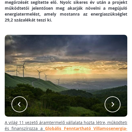
megőrzését segítette elő.
Nyolc sikeres év után a projekt
működtetői jelentősen meg akarják növelni a megújuló
energiatermelést, amely mostanra az energiaszükséglet
29,2 százalékát teszi ki.
A világ 11 vezető áramtermelő vállalata hozta létre, működteti
és finanszírozza a
Globális Fenntartható Villamosenergia-