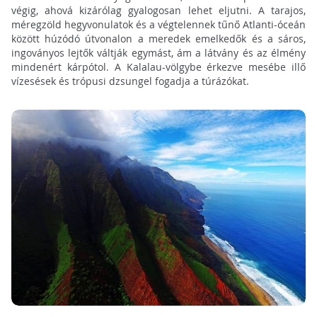
végig, ahová kizárólag gyalogosan lehet eljutni. A tarajos,
méregzöld hegyvonulatok és a végtelennek tűnő Atlanti-óceán
között húzódó útvonalon a meredek emelkedők és a sáros,
ingoványos lejtők váltják egymást, ám a látvány és az élmény
mindenért kárpótol. A Kalalau-völgybe érkezve mesébe illő
vízesések és trópusi dzsungel fogadja a túrázókat.