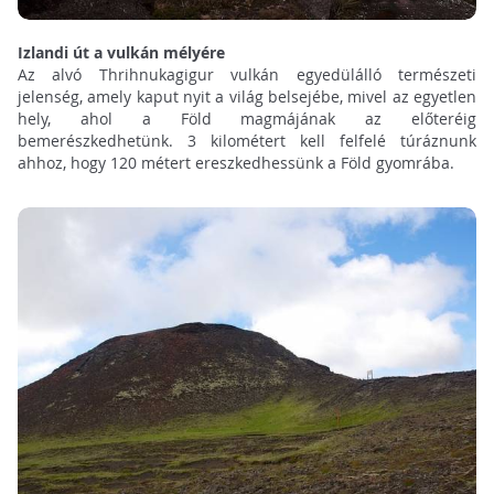
Izlandi út a vulkán mélyére
Az alvó Thrihnukagigur vulkán egyedülálló természeti
jelenség, amely kaput nyit a világ belsejébe, mivel az egyetlen
hely, ahol a Föld magmájának az előteréig
bemerészkedhetünk. 3 kilométert kell felfelé túráznunk
ahhoz, hogy 120 métert ereszkedhessünk a Föld gyomrába.