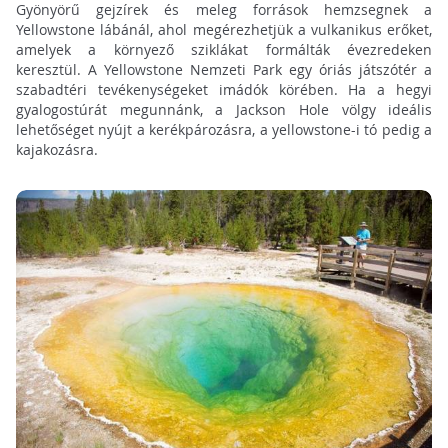
Gyönyörű gejzírek és meleg források hemzsegnek a
Yellowstone lábánál, ahol megérezhetjük a vulkanikus erőket,
amelyek a környező sziklákat formálták évezredeken
keresztül. A Yellowstone Nemzeti Park egy óriás játszótér a
szabadtéri tevékenységeket imádók körében. Ha a hegyi
gyalogostúrát megunnánk, a Jackson Hole völgy ideális
lehetőséget nyújt a kerékpározásra, a yellowstone-i tó pedig a
kajakozásra.