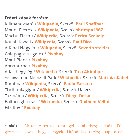
Erdeti képek forrása:
Kilimandzsáró /
Wikipedia
, Szerző:
Paul Shaffner
Mount Everest /
Wikipedia
, Szerző:
shrimpo1967
Machu Picchu /
Wikipedia
, Szerző:
Pedro Szekely
Kauai Hawaii /
Wikipedia
, Szerző:
Paul Bica
A Kínai Nagy fal /
Wikipedia
, Szerző:
Severin.stalder
Galapagos-szigetek /
Pixabay
Mont Blanc /
Pixabay
Annapurna /
Pixabay
Atlas hegység /
Wikipedia
, Szerző:
Tola Akindipe
Yellowstone Nemzeti Park /
Wikipedia
, Szerző:
MatthiasKabel
Roraima /
Wikipedia
, Szerző:
Paulo Fassina
Thrihnukagigur /
Wikipedia
, Szerző: Uaiecs
Tazmánia /
Wikipedia
, Szerző:
Diego Delso
Baltoro-gleccser /
Wikipedia
, Szerző:
Guilhem Vellut
Fitz Roy /
Pixabay
címkék:
Afrika
Amerika
dzsungel
emberiség
felhők
Föld
gleccser
Hawaii
hegy
hegyek
kirándulás
meleg
nap
óceán