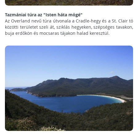
Tazmániai túra az "Isten háta mögé"
Az Overland nevű túra útvonala a Cradle-hegy és a St. Clair tó
közötti területet szeli át, sziklás hegyeken, szépséges tavakon,
buja erdőkön és mocsaras tájakon halad keresztül.