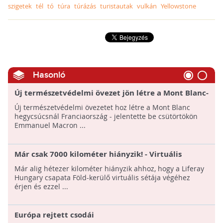
szigetek
tél
tó
túra
túrázás
turistautak
vulkán
Yellowstone
Hasonló
Új természetvédelmi övezet jön létre a Mont Blanc-
nál
Új természetvédelmi övezetet hoz létre a Mont Blanc
hegycsúcsnál Franciaország - jelentette be csütörtökön
Emmanuel Macron ...
Már csak 7000 kilométer hiányzik! - Virtuális
sétával gyűjtenek a fogyatékkal élők számára
Már alig hétezer kilométer hiányzik ahhoz, hogy a Liferay
Hungary csapata Föld-kerülő virtuális sétája végéhez
érjen és ezzel ...
Európa rejtett csodái