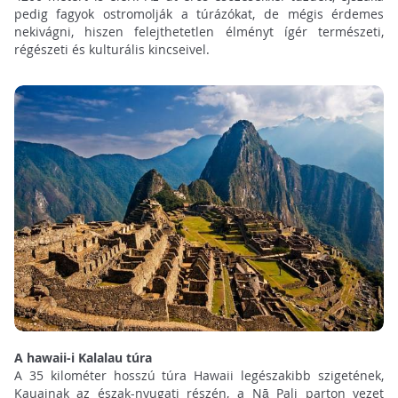
pedig fagyok ostromolják a túrázókat, de mégis érdemes
nekivágni, hiszen felejthetetlen élményt ígér természeti,
régészeti és kulturális kincseivel.
A hawaii-i Kalalau túra
A 35 kilométer hosszú túra Hawaii legészakibb szigetének,
Kauainak az észak-nyugati részén, a Nā Pali parton vezet