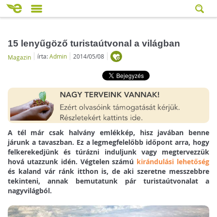
15 lenyűgöző turistaútvonal a világban
írta:
Admin
2014/05/08
Magazin
A tél már csak halvány emlékkép, hisz javában benne
járunk a tavaszban. Ez a legmegfelelőbb időpont arra, hogy
felkerekedjünk és túrázni induljunk vagy megtervezzük
hová utazzunk idén. Végtelen számú
kirándulási lehetőség
és kaland vár ránk itthon is, de aki szeretne messzebbre
tekinteni, annak bemutatunk pár turistaútvonalat a
nagyvilágból.