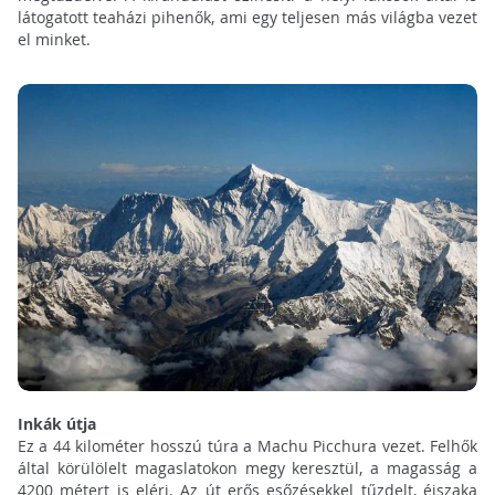
látogatott teaházi pihenők, ami egy teljesen más világba vezet
el minket.
Inkák útja
Ez a 44 kilométer hosszú túra a Machu Picchura vezet. Felhők
által körülölelt magaslatokon megy keresztül, a magasság a
4200 métert is eléri. Az út erős esőzésekkel tűzdelt, éjszaka