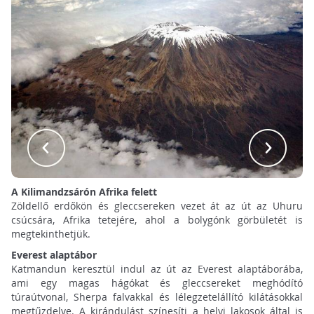
A Kilimandzsárón Afrika felett
Zöldellő erdőkön és gleccsereken vezet át az út az Uhuru
csúcsára, Afrika tetejére, ahol a bolygónk görbületét is
megtekinthetjük.
Everest alaptábor
Katmandun keresztül indul az út az Everest alaptáborába,
ami egy magas hágókat és gleccsereket meghódító
túraútvonal, Sherpa falvakkal és lélegzetelállító kilátásokkal
megtűzdelve. A kirándulást színesíti a helyi lakosok által is