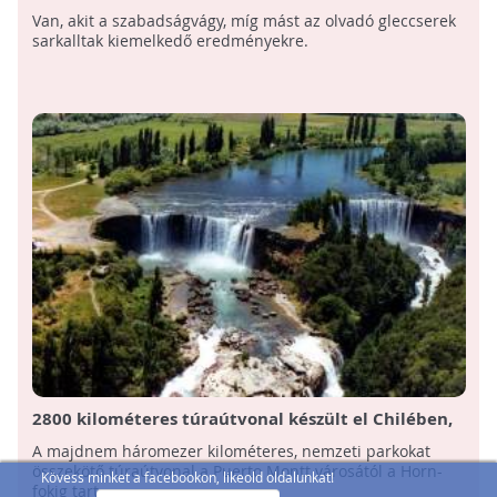
Van, akit a szabadságvágy, míg mást az olvadó gleccserek
sarkalltak kiemelkedő eredményekre.
2800 kilométeres túraútvonal készült el Chilében,
amely tizenhét patagóniai nemzeti parkot köt
A majdnem háromezer kilométeres, nemzeti parkokat
össze!
összekötő túraútvonal a Puerto Montt városától a Horn-
Kövess minket a facebookon, likeold oldalunkat!
fokig tart.