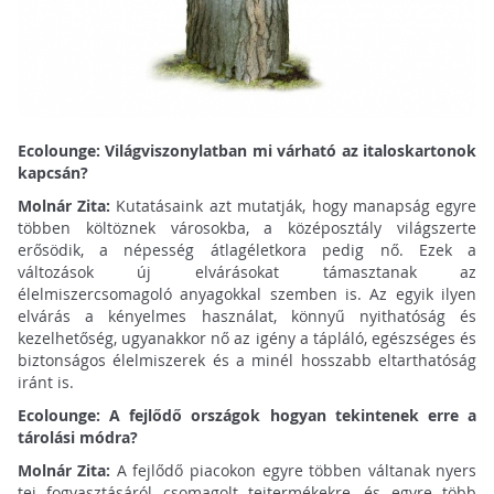
Ecolounge: Világviszonylatban mi várható az italoskartonok
kapcsán?
Molnár Zita:
Kutatásaink azt mutatják, hogy manapság egyre
többen költöznek városokba, a középosztály világszerte
erősödik, a népesség átlagéletkora pedig nő. Ezek a
változások új elvárásokat támasztanak az
élelmiszercsomagoló anyagokkal szemben is. Az egyik ilyen
elvárás a kényelmes használat, könnyű nyithatóság és
kezelhetőség, ugyanakkor nő az igény a tápláló, egészséges és
biztonságos élelmiszerek és a minél hosszabb eltarthatóság
iránt is.
Ecolounge: A fejlődő országok hogyan tekintenek erre a
tárolási módra?
Molnár Zita:
A fejlődő piacokon egyre többen váltanak nyers
tej fogyasztásáról csomagolt tejtermékekre, és egyre több