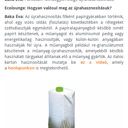
Ecolounge: Hogyan valósul meg az újrahasznosításuk?
Baka Éva:
Az újrahasznosítás főként papírgyárakban történik,
ahol egy vizes oldás (foszlatás) következtében a rétegeket
szétválasztják egymástól. A papíralapanyagból később ismét
papírt készítenek, a műanyagot és alumíniumot pedig vagy
energetikailag hasznosítják, vagy külön-külön anyagában
használják fel újra. A műanyagból például re-granulátumot
készítenek a műanyag-újrahasznosítók, amelyekből később
használati tárgyakat állítanak elő a műanyag gyártók. Az italos
karton hasznosítását mutatja be
ez a videó
, amely
a
honlapunkon
is megtekinthető.