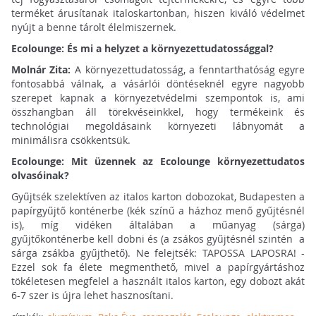
terméket árusítanak italoskartonban, hiszen kiváló védelmet
nyújt a benne tárolt élelmiszernek.
Ecolounge: És mi a helyzet a környezettudatossággal?
Molnár Zita:
A környezettudatosság, a fenntarthatóság egyre
fontosabbá válnak, a vásárlói döntéseknél egyre nagyobb
szerepet kapnak a környezetvédelmi szempontok is, ami
összhangban áll törekvéseinkkel, hogy termékeink és
technológiai megoldásaink környezeti lábnyomát a
minimálisra csökkentsük.
Ecolounge: Mit üzennek az Ecolounge környezettudatos
olvasóinak?
Gyűjtsék szelektíven az italos karton dobozokat, Budapesten a
papírgyűjtő konténerbe (kék színű a házhoz menő gyűjtésnél
is), míg vidéken általában a műanyag (sárga)
gyűjtőkonténerbe kell dobni és (a zsákos gyűjtésnél szintén a
sárga zsákba gyűjthető). Ne felejtsék: TAPOSSA LAPOSRA! -
Ezzel sok fa élete megmenthető, mivel a papírgyártáshoz
tökéletesen megfelel a használt italos karton, egy dobozt akát
6-7 szer is újra lehet hasznosítani.