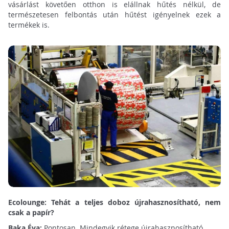
vásárlást követően otthon is elállnak hűtés nélkül, de
természetesen felbontás után hűtést igényelnek ezek a
termékek is.
Ecolounge: Tehát a teljes doboz újrahasznosítható, nem
csak a papír?
Baka Éva:
Pontosan. Mindegyik rétege újrahasznosítható.