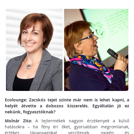
Ecolounge: Zacskós tejet szinte már nem is lehet kapni, a
helyét átvette a dobozos kiszerelés. Egyáltalán jó ez
nekünk, fogyasztóknak?
Molnár Zita:
A tejtermékek nagyon érzékenyek a külső
hatásokra – ha fény éri őket, gyorsabban megromlanak,
értékes tápanyagokat veszítenek, oxigén és