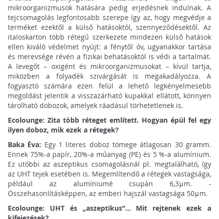
mikroorganizmusok hatására pedig erjedésnek indulnak. A
tejcsomagolás legfontosabb szerepe így az, hogy megvédje a
terméket ezektől a külső hatásoktól, szennyeződésektől. Az
italoskarton több rétegű szerkezete mindezen külső hatások
ellen kiváló védelmet nyújt: a fénytől óv, ugyanakkor tartása
és merevsége révén a fizikai behatásoktól is védi a tartalmát.
A levegőt – oxigént és mikroorganizmusokat – kívül tartja,
miközben a folyadék szivárgását is megakadályozza. A
fogyasztó számára ezen felül a lehető legkényelmesebb
megoldást jelentik a visszazárható kupakkal ellátott, könnyen
tárolható dobozok, amelyek ráadásul törhetetlenek is.
Ecolounge: Zita több réteget említett. Hogyan épül fel egy
ilyen doboz, mik ezek a rétegek?
Baka Éva:
Egy 1 literes doboz tömege átlagosan 30 gramm.
Ennek 75%-a papír, 20%-a műanyag (PE) és 5 %-a alumínium.
Ez utóbbi az aszeptikus csomagolásnál pl. megtalálható, így
az UHT tejek esetében is. Megemlítendő a rétegek vastagsága,
például az alumíniumé csupán 6,3μm. -
Összehasonlításképpen, az emberi hajszál vastagsága 50μm.
Ecolounge: UHT és „aszeptikus”... Mit rejtenek ezek a
kifejezések?