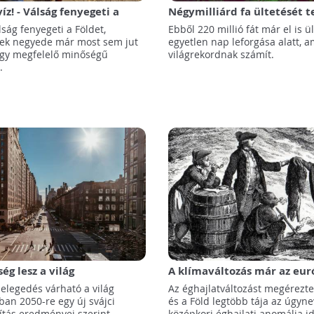
íz! - Válság fenyegeti a
Négymilliárd fa ültetését t
Etióp kormány 2019 végéig!
lság fenyegeti a Földet,
Ebből 220 millió fát már el is ül
ek negyede már most sem jut
egyetlen nap leforgása alatt, a
gy megfelelő minőségű
világrekordnak számít.
.
ég lesz a világ
A klímaváltozás már az eur
aiban 30 év múlva
hódítók érkezése előtt nagy
elegedés várható a világ
Az éghajlatváltozást megérezt
volt Amazónia népeire
ban 2050-re egy új svájci
és a Föld legtöbb tája az úgyne
tás eredményei szerint.
középkori éghajlati anomália i