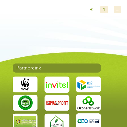
«
1
...
Partnereink