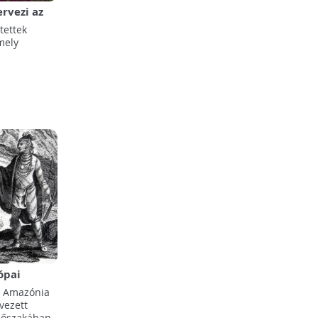
ervezi az
tettek
mely
ópai
 hatással
e Amazónia
vezett
dőszakában,