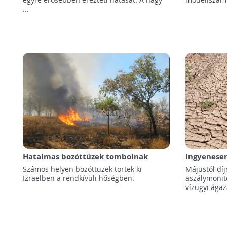
...
Hatalmas bozóttüzek tombolnak
Ingyenesen
Izraelben a rendkívüli hőség miatt
rendszer a
Számos helyen bozóttüzek törtek ki
Májustól dí
Izraelben a rendkívüli hőségben.
aszálymonito
vízügyi ágaza