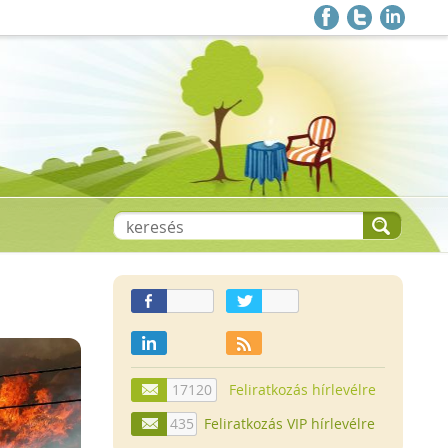
17120
Feliratkozás hírlevélre
435
Feliratkozás VIP hírlevélre