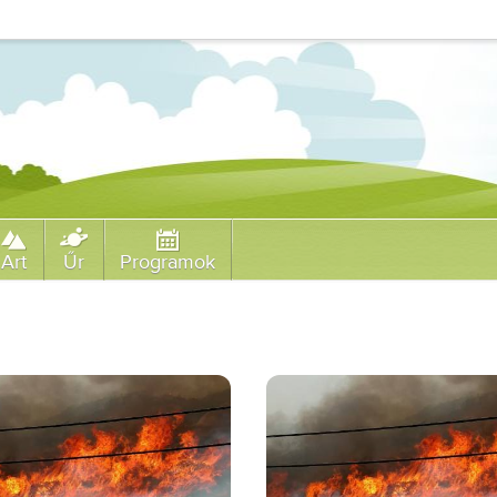
Art
Űr
Programok