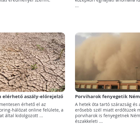
...
 elérhető aszály-előrejelző
Porviharok fenyegetik Ném
z interneten
északkeleti részét
jmentesen érhető el az
A hetek óta tartó szárazság és 
ring-hálózat online felülete, a
erősebb szél miatt erdőtüzek m
t által kidolgozott ...
porviharok is fenyegetnek Né
északkeleti ...