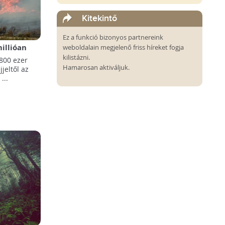
Kitekintő
Ez a funkció bizonyos partnereink
millióan
weboldalain megjelenő friss híreket fogja
kilistázni.
800 ezer
Hamarosan aktiváljuk.
jjeltől az
...