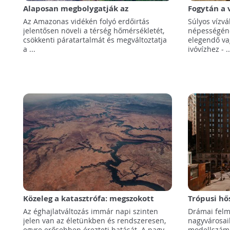
Alaposan megbolygatják az
Fogytán a v
erdőirtások Amazónia időjárását
Földet
Az Amazonas vidékén folyó erdőirtás
Súlyos vízvá
jelentősen növeli a térség hőmérsékletét,
népességén
csökkenti páratartalmát és megváltoztatja
elegendő va
a ...
ivóvízhez - ..
Közeleg a katasztrófa: megszokott
Trópusi hős
jelenségekké váltak az aszályok és a
nagyváros
Az éghajlatváltozás immár napi szinten
Drámai felm
hőhullámok
jelen van az életünkben és rendszeresen,
nagyvárosai
egyre erősebben érezteti hatását. A nagy
modellszámí