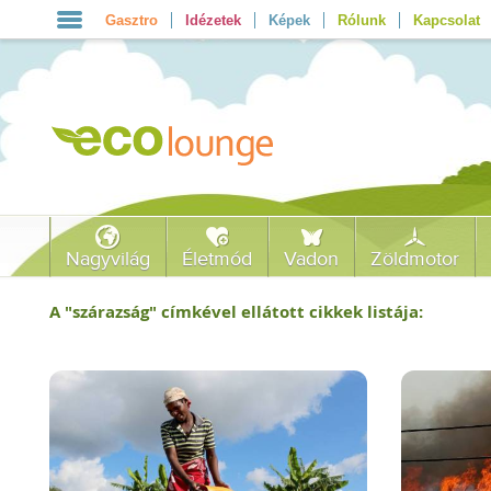
Gasztro
Idézetek
Képek
Rólunk
Kapcsolat
Nagyvilág
Életmód
Vadon
Zöldmotor
A "
szárazság
" címkével ellátott cikkek listája: