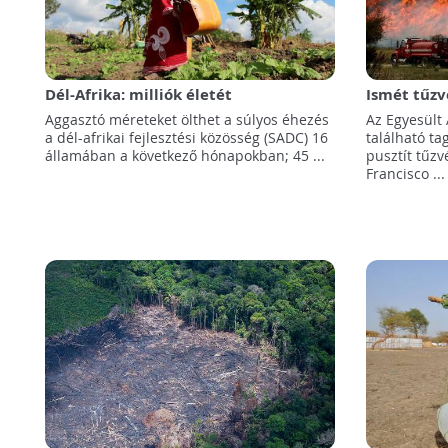
Dél-Afrika: milliók életét
Ismét tűzv
veszélyezteti az évek óta tartó aszály
Rendkívüli
Aggasztó méreteket ölthet a súlyos éhezés
Az Egyesült
a dél-afrikai fejlesztési közösség (SADC) 16
található t
államában a következő hónapokban; 45 ...
pusztít tűzv
Francisco ...