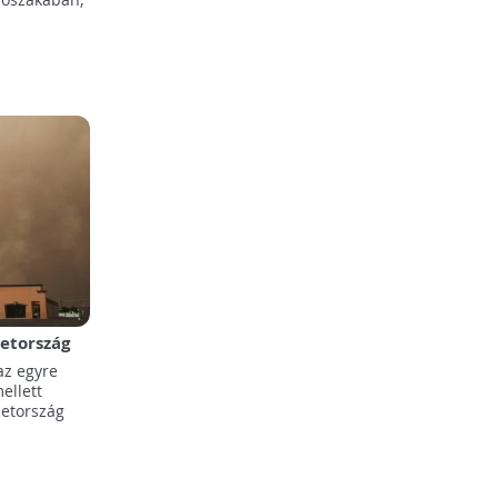
etország
az egyre
ellett
metország