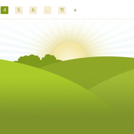
»
4
5
6
...
11