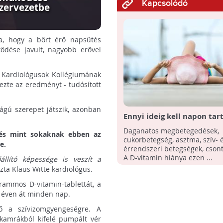
Kapcsolódó
szervezetbe
tta, hogy a bőrt érő napsütés
dése javult, nagyobb erővel
i Kardiológusok Kollégiumának
zte az eredményt - tudósított
ágú szerepet játszik, azonban
Ennyi ideig kell napon tar
a kellő D-vitaminszinthez?
Daganatos megbetegedések,
, és mint sokaknak ebben az
cukorbetegség, asztma, szív- 
e.
érrendszeri betegségek, csontr
A D-vitamin hiánya ezen ...
állító képessége is veszít a
ta Klaus Witte kardiológus.
rammos D-vitamin-tablettát, a
y éven át minden nap.
ő a szívizomgyengeségre. A
vkamrákból kifelé pumpált vér