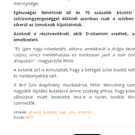
mennyisége.
Egészséges felnőttnél 60 és 70 százalék közötti
szívizomgyengeséggel élőknél azonban csak a szívben
sikerül az izmoknak kijuttatniuk.
Azoknál a résztvevőknél, akik D-vitamint szedtek, a
emelkedett.
"Ez igen nagy növekedés, akkora, amekkorát a drága kezel
csipsz, nincs mellékhatása és hatásosan javít a már orvo
állapotán"
- magyarázta Witte.
A kutatók azt is kimutatták, hogy a betegek szíve kisebb let
és hatékonyabbá vált.
A Brit Szív Alapítvány munkatársa, Peter Weissberg sze
nagyobb léptékű kutatásra lenne szükség ahhoz, hogy kide
változásai miatt kevesebb lesz-e a tünet, tovább él
szenvedők.
címkék:
étrend
kutatás
nap
szív
Vitamin
forrás:
MTI