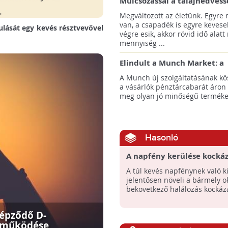
Mulcsozással a talajnedvess
megtartásáért
Megváltozott az életünk. Egyre
van, a csapadék is egyre kevese
ulását egy kevés résztvevővel
végre esik, akkor rövid idő alatt
mennyiség ...
Elindult a Munch Market: a
pazarláscsökkentő piactér
A Munch új szolgáltatásának k
a vásárlók pénztárcabarát áron
meg olyan jó minőségű termékeke
Hasonló
A napfény kerülése kocká
A túl kevés napfénynek való ki
jelentősen növeli a bármely o
bekövetkező halálozás kockáza
képződő D-
v működése