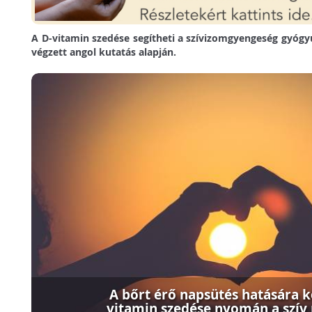
A D-vitamin szedése segítheti a szívizomgyengeség gyógy
végzett angol kutatás alapján.
A bőrt érő napsütés hatására 
vitamin szedése nyomán a szí