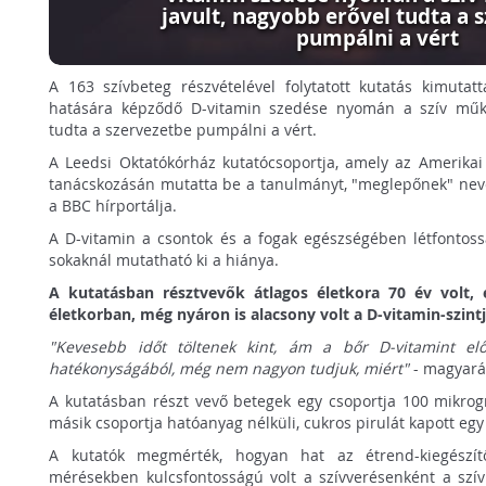
javult, nagyobb erővel tudta a 
pumpálni a vért
A 163 szívbeteg részvételével folytatott kutatás kimuta
hatására képződő D-vitamin szedése nyomán a szív műkö
tudta a szervezetbe pumpálni a vért.
A Leedsi Oktatókórház kutatócsoportja, amely az Amerika
tanácskozásán mutatta be a tanulmányt, "meglepőnek" neve
a BBC hírportálja.
A D-vitamin a csontok és a fogak egészségében létfontoss
sokaknál mutatható ki a hiánya.
A kutatásban résztvevők átlagos életkora 70 év volt
életkorban, még nyáron is alacsony volt a D-vitamin-szintj
"Kevesebb időt töltenek kint, ám a bőr D-vitamint elő
hatékonyságából, még nem nagyon tudjuk, miért"
- magyaráz
A kutatásban részt vevő betegek egy csoportja 100 mikrog
másik csoportja hatóanyag nélküli, cukros pirulát kapott eg
A kutatók megmérték, hogyan hat az étrend-kiegészít
mérésekben kulcsfontosságú volt a szívverésenként a szí