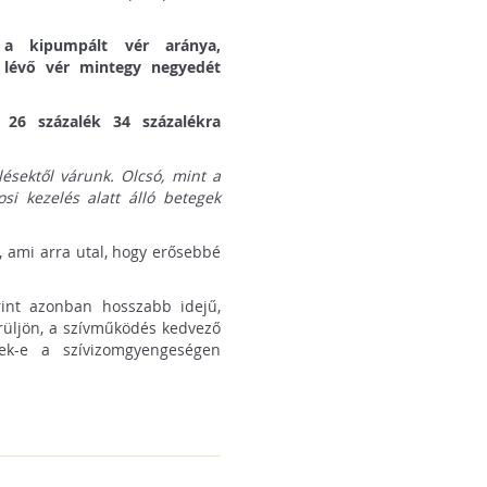
 a kipumpált vér aránya,
 lévő vér mintegy negyedét
 26 százalék 34 százalékra
ésektől várunk. Olcsó, mint a
si kezelés alatt álló betegek
t, ami arra utal, hogy erősebbé
rint azonban hosszabb idejű,
rüljön, a szívműködés kedvező
nek-e a szívizomgyengeségen