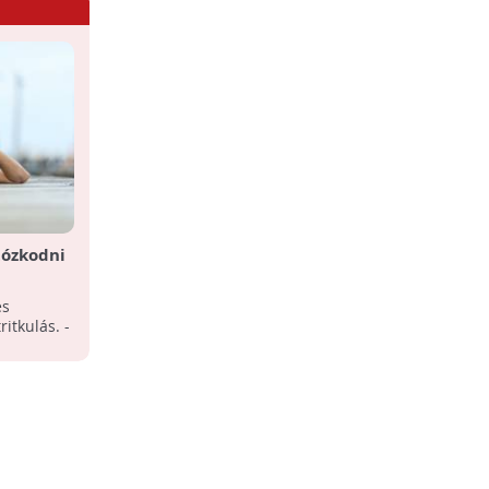
tózkodni
és
itkulás. -