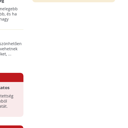
ég
 melegebb
bb, és ha
 nagy
öszönhetően
 vehetnek
t, ...
zatos
tettség
kból
tát.