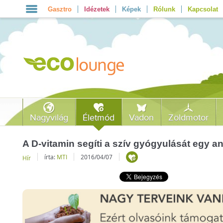
Gasztro
Idézetek
Képek
Rólunk
Kapcsolat
Nagyvilág
Életmód
Vadon
Zöldmotor
A D-vitamin segíti a szív gyógyulását egy a
írta:
MTI
2016/04/07
Hír