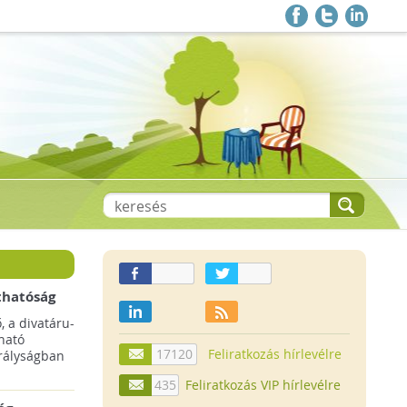
thatóság
pai
, a divatáru-
ltruha
ható
17120
Feliratkozás hírlevélre
rályságban
435
Feliratkozás VIP hírlevélre