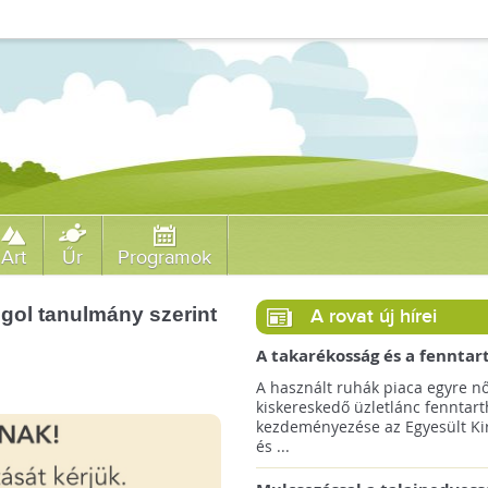
Art
Űr
Programok
ngol tanulmány szerint
A rovat új hírei
A takarékosság és a fenntar
ösztönzésére a Zara 14 euró
A használt ruhák piaca egyre nő
országra terjeszti ki haszná
kiskereskedő üzletlánc fenntart
szolgáltatását!
kezdeményezése az Egyesült Ki
és ...