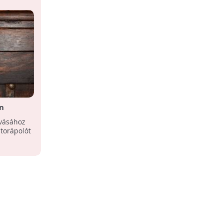
n
óvásához
torápolót