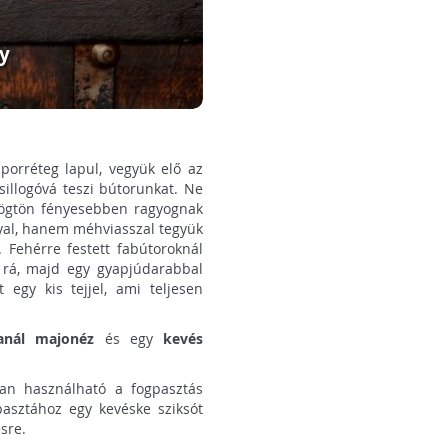
ny
porréteg lapul, vegyük elő az
sillogóvá teszi bútorunkat. Ne
l rögtön fényesebben ragyognak
gyal, hanem méhviasszal tegyük
 Fehérre festett fabútoroknál
k rá, majd egy gyapjúdarabbal
 egy kis tejjel, ami teljesen
anál majonéz
és egy
kevés
óan használható a fogpasztás
pasztához egy kevéske sziksót
esre.