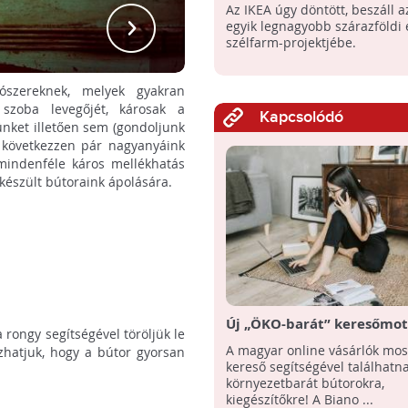
Az IKEA úgy döntött, beszáll az
Karba
egyik legnagyobb szárazföldi
szélfarm-projektjébe.
ószereknek, melyek gyakran
szoba levegőjét, károsak a
Kapcsolódó
ünket illetően sem (gondoljunk
n következzen pár nagyanyáink
mindenféle káros mellékhatás
készült bútoraink ápolására.
Új „ÖKO-barát” keresőmot
rongy segítségével töröljük le
segíthet a tudatos
A magyar online vásárlók mos
zhatjuk, hogy a bútor gyorsan
lakberendezésben
kereső segítségével találhatna
környezetbarát bútorokra,
kiegészítőkre! A Biano ...