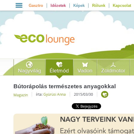
Gasztro
Idézetek
Képek
Rólunk
Kapcsolat
Nagyvilág
Életmód
Vadon
Zöldmotor
Bútorápolás természetes anyagokkal
írta:
Gyürüsi Anna
2015/03/30
Magazin