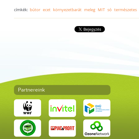
címkék:
bútor
ecet
környezetbarát
meleg
MIT
só
természetes
Partnereink