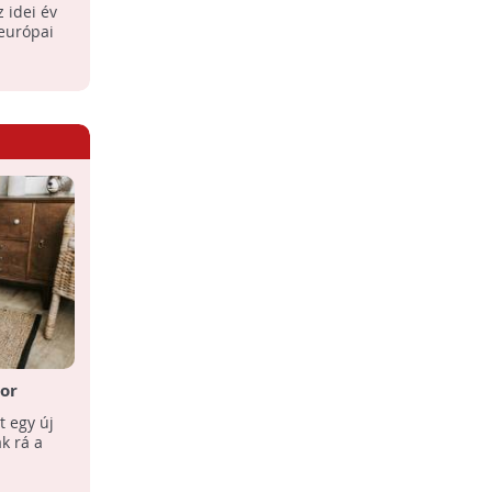
 idei év
ntartott szekrény
 európai
or
t egy új
k rá a