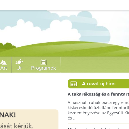
Art
Űr
Programok
A rovat új hírei
A takarékosság és a fenntar
ösztönzésére a Zara 14 euró
A használt ruhák piaca egyre nő
országra terjeszti ki haszná
kiskereskedő üzletlánc fenntart
szolgáltatását!
kezdeményezése az Egyesült Ki
és ...