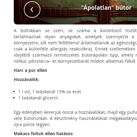
"Ápolatlan" bútor
A boltokban se szeri, se száma a különböző tisztít
tartalmaznak olyan anyagokat, amelyek szennyezik a 
környezetre, sőt nem feltétlenül ártalmatlanok az egészség
csak a különféle allergiás reakciókra). Ennek szellemébe
idejéből származó természetes bútorápolási tipp, amely 
nélkül, pénztárca– és környezetbarát módon alkalmas fából 
Harc a por ellen
Hozzávalók:
1 l víz, 1 teáskanál 15%-os ecet
1 teáskanál glicerin
Egy edényben keverjük össze a hozzávalókat, majd egy puha 
vele bútorunkat. A készítmény használatával megakadályo
újra poros legyen.
Makacs foltok ellen hatásos