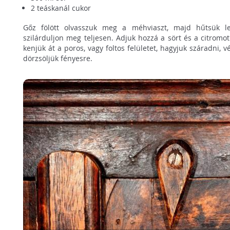
2 teáskanál cukor
Gőz fölött olvasszuk meg a méhviaszt, majd hűtsük l
szilárduljon meg teljesen. Adjuk hozzá a sört és a citromot
kenjük át a poros, vagy foltos felületet, hagyjuk száradni, 
dörzsöljük fényesre.