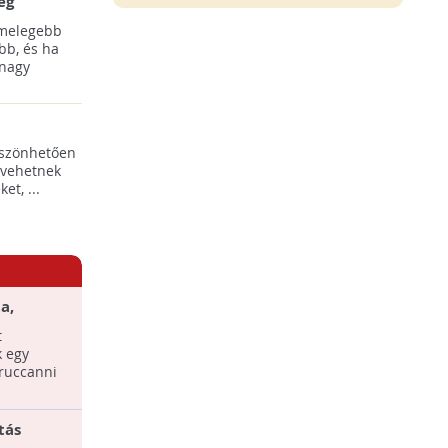
ég
 melegebb
bb, és ha
 nagy
öszönhetően
 vehetnek
t, ...
a,
honunkban
t
k egy
 ruccanni
tás