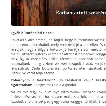
Karbantartott szekré
Egyéb bútorápolási tippek
Következő alkalommal, ha látjuk, hogy bútorunkon vastag 
almaecetet a konyhából, mely rendkívül jó a por ellen és c
feledjük, hogy a tölgyfa bútorok jó barátja a sör, melytő
majd. Lakozott bútorok esetén az áttörlést ne nedves rong
meg, így az eredmény sokkal fényesebb, ápoltabb hatású.
használjunk meleg vízben elkevert iszapolt krétát; kenjü
fényesítsük. Diófa bútorainkat portörlés után simítsuk át
újszerűvé varázsolja azokat.
Pohárnyom a faasztalon?
Egy
teáskanál vaj, 1 teásk
cigarettahamu
elegye megoldja a gondot.
Na és mit tegyünk a csúnya vízfoltokkal? Ilyenkor kivál
átdörzsölés; viszont, ha nagyon makacs a folt, adjunk a 
(szódát), a folt helyét pedig egy puha ronggyal töröljük fény