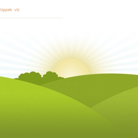
tippek
víz