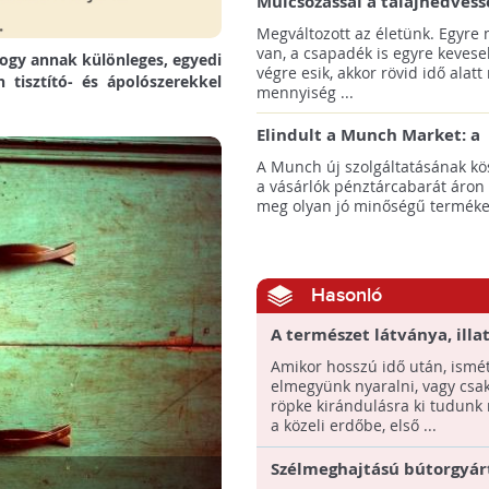
Mulcsozással a talajnedvess
megtartásáért
Megváltozott az életünk. Egyre
van, a csapadék is egyre kevese
hogy annak különleges, egyedi
végre esik, akkor rövid idő alatt
tisztító- és ápolószerekkel
mennyiség ...
Elindult a Munch Market: a
pazarláscsökkentő piactér
A Munch új szolgáltatásának k
a vásárlók pénztárcabarát áron
meg olyan jó minőségű termékeke
Hasonló
A természet látványa, illat
tapintása, hangja az ott
Amikor hosszú idő után, ismé
elmegyünk nyaralni, vagy csa
röpke kirándulásra ki tudunk
a közeli erdőbe, első ...
Szélmeghajtású bútorgyár