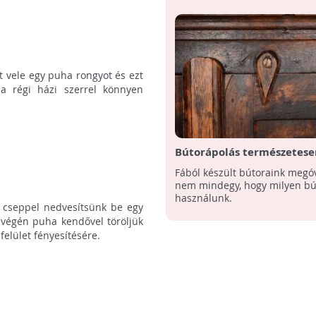
t vele egy puha rongyot és ezt
l a régi házi szerrel könnyen
Bútorápolás természetese
Fából készült bútoraink meg
nem mindegy, hogy milyen bú
használunk.
y cseppel nedvesítsünk be egy
A végén puha kendővel töröljük
 felület fényesítésére.