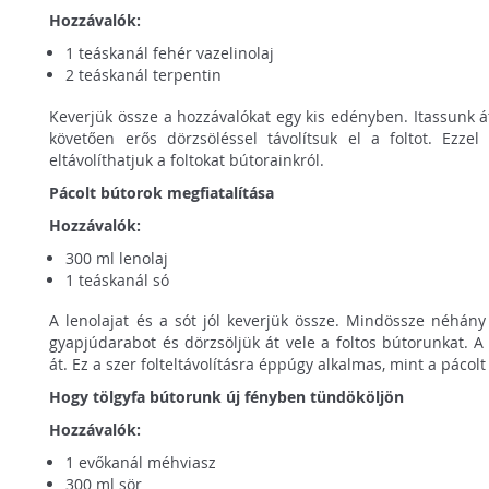
Hozzávalók:
1 teáskanál fehér vazelinolaj
2 teáskanál terpentin
Keverjük össze a hozzávalókat egy kis edényben. Itassunk á
követően erős dörzsöléssel távolítsuk el a foltot. Ezze
eltávolíthatjuk a foltokat bútorainkról.
Pácolt bútorok megfiatalítása
Hozzávalók:
300 ml lenolaj
1 teáskanál só
A lenolajat és a sót jól keverjük össze. Mindössze néhán
gyapjúdarabot és dörzsöljük át vele a foltos bútorunkat. 
át. Ez a szer folteltávolításra éppúgy alkalmas, mint a pácolt
Hogy tölgyfa bútorunk új fényben tündököljön
Hozzávalók:
1 evőkanál méhviasz
300 ml sör