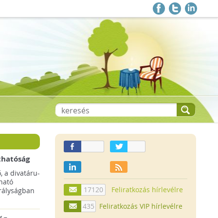
thatóság
pai
, a divatáru-
ltruha
ható
17120
Feliratkozás hírlevélre
rályságban
435
Feliratkozás VIP hírlevélre