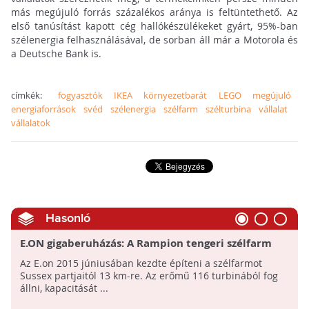
más megújuló forrás százalékos aránya is feltüntethető. Az
első tanúsítást kapott cég hallókészülékeket gyárt, 95%-ban
szélenergia felhasználásával, de sorban áll már a Motorola és
a Deutsche Bank is.
címkék:
fogyasztók
IKEA
környezetbarát
LEGO
megújuló
energiaforrások
svéd
szélenergia
szélfarm
szélturbina
vállalat
vállalatok
Hasonló
E.ON gigaberuházás: A Rampion tengeri szélfarm
300 000 otthon energiaigényét képes majd ellátni!
Az E.on 2015 júniusában kezdte építeni a szélfarmot
Sussex partjaitól 13 km-re. Az erőmű 116 turbinából fog
állni, kapacitását ...