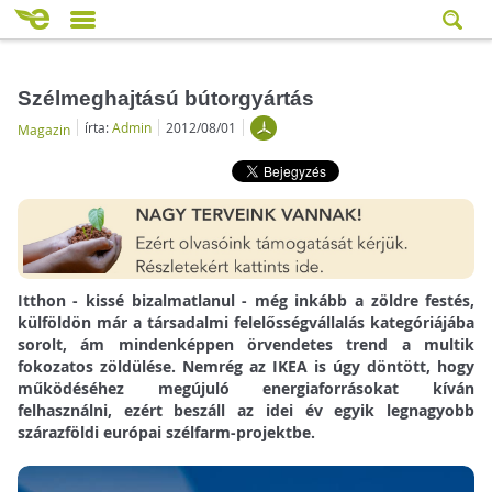
Szélmeghajtású bútorgyártás
írta:
Admin
2012/08/01
Magazin
Itthon - kissé bizalmatlanul - még inkább a zöldre festés,
külföldön már a társadalmi felelősségvállalás kategóriájába
sorolt, ám mindenképpen örvendetes trend a multik
fokozatos zöldülése. Nemrég az IKEA is úgy döntött, hogy
működéséhez megújuló energiaforrásokat kíván
felhasználni, ezért beszáll az idei év egyik legnagyobb
szárazföldi európai szélfarm-projektbe.