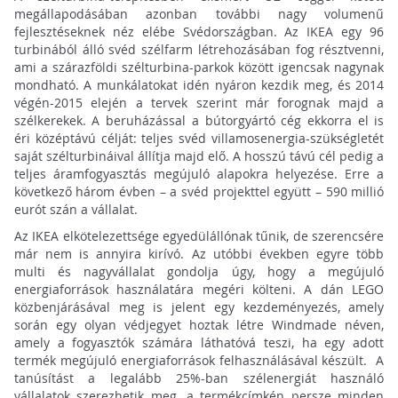
megállapodásában azonban további nagy volumenű
fejlesztéseknek néz elébe Svédországban. Az IKEA egy 96
turbinából álló svéd szélfarm létrehozásában fog résztvenni,
ami a szárazföldi szélturbina-parkok között igencsak nagynak
mondható. A munkálatokat idén nyáron kezdik meg, és 2014
végén-2015 elején a tervek szerint már forognak majd a
szélkerekek. A beruházással a bútorgyártó cég ekkorra el is
éri középtávú célját: teljes svéd villamosenergia-szükségletét
saját szélturbináival állítja majd elő. A hosszú távú cél pedig a
teljes áramfogyasztás megújuló alapokra helyezése. Erre a
következő három évben – a svéd projekttel együtt – 590 millió
eurót szán a vállalat.
Az IKEA elkötelezettsége egyedülállónak tűnik, de szerencsére
már nem is annyira kirívó. Az utóbbi években egyre több
multi és nagyvállalat gondolja úgy, hogy a megújuló
energiaforrások használatára megéri költeni. A dán LEGO
közbenjárásával meg is jelent egy kezdeményezés, amely
során egy olyan védjegyet hoztak létre Windmade néven,
amely a fogyasztók számára láthatóvá teszi, ha egy adott
termék megújuló energiaforrások felhasználásával készült. A
tanúsítást a legalább 25%-ban szélenergiát használó
vállalatok szerezhetik meg, a termékcímkén persze minden