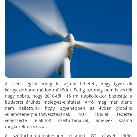
A svéd cégről eddig is sejteni lehetett, hogy igyekszik
környezetbarát módon működni. Pedig azt még nem is verték
nagy dobra, hogy 2010-től 115
m²
napkollektor biztosítja a
budaörsi áruház melegvíz-ellátását. Arról meg már pláne
nem hallottunk, hogy ugyanebben az évben globális
villamosenergia-fogyasztásának már 10%-át fedezte
világszerte felállított szélturbináival, amelyek száma
megközelíti a százat.
A szélturbina-telepítésben elismert O2 céggel kötött