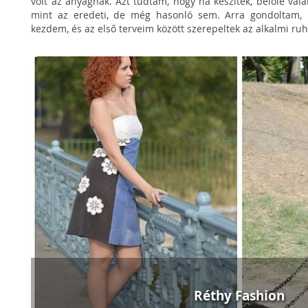
volt az anyagnak. Azt tudtam, hogy ha készítek, belőle val
mint az eredeti, de még hasonló sem. Arra gondoltam, 
kezdem, és az első terveim között szerepeltek az alkalmi ruh
Réthy Fashion