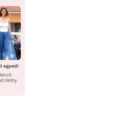
l egyedi
készít
ult Réthy