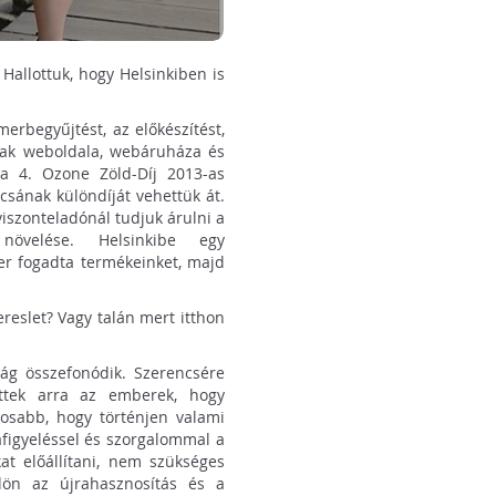
 Hallottuk, hogy Helsinkiben is
erbegyűjtést, az előkészítést,
nak weboldala, webáruháza és
 a 4. Ozone Zöld-Díj 2013-as
csának különdíját vehettük át.
iszonteladónál tudjuk árulni a
 növelése. Helsinkibe egy
ker fogadta termékeinket, majd
ereslet? Vagy talán mert itthon
ág összefonódik. Szerencsére
ttek arra az emberek, hogy
osabb, hogy történjen valami
figyeléssel és szorgalommal a
at előállítani, nem szükséges
dön az újrahasznosítás és a