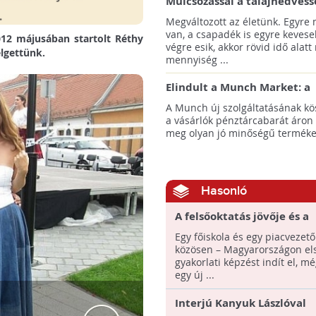
Mulcsozással a talajnedvess
megtartásáért
Megváltozott az életünk. Egyre
van, a csapadék is egyre kevese
012 májusában startolt Réthy
végre esik, akkor rövid idő alatt
élgettünk.
mennyiség ...
Elindult a Munch Market: a
pazarláscsökkentő piactér
A Munch új szolgáltatásának k
a vásárlók pénztárcabarát áron
meg olyan jó minőségű termékeke
Hasonló
A felsőoktatás jövője és a
kooperatív képzési rendsze
Egy főiskola és egy piacvezető 
Interjú Ocskay Szilárddal
közösen – Magyarországon el
ügyvezetőjével
gyakorlati képzést indít el, m
egy új ...
Interjú Kanyuk Lászlóval