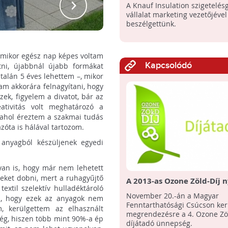
A Knauf Insulation szigetelés
vállalat marketing vezetőjével
beszélgettünk.
mikor egész nap képes voltam
Kapcsolódó
tni, újabbnál újabb formákat
talán 5 éves lehettem –, mikor
am akkorára felnagyítani, hogy
ek, figyelem a divatot, bár az
ativitás volt meghatározó a
ahol éreztem a szakmai tudás
azóta is hálával tartozom.
 anyagból készüljenek egyedi
lyan is, hogy már nem lehetett
zeket dobni, mert a ruhagyűjtő
A 2013-as Ozone Zöld-Díj n
extil szelektív hulladéktároló
November 20.-án a Magyar
m, hogy ezek az anyagok nem
Fenntarthatósági Csúcson ker
m, kerülgettem az elhasznált
megrendezésre a 4. Ozone Zöl
 még, hiszen több mint 90%-a ép
díjátadó ünnepség.