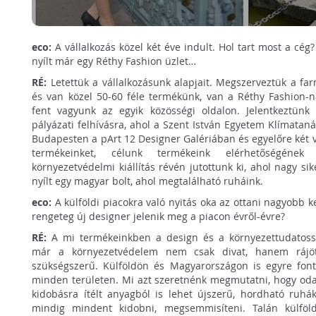
eco:
A vállalkozás közel két éve indult. Hol tart most a cég?
nyílt már egy Réthy Fashion üzlet…
RÉ:
Letettük a vállalkozásunk alapjait. Megszerveztük a farm
és van közel 50-60 féle termékünk, van a Réthy Fashion-
fent vagyunk az egyik közösségi oldalon. Jelentkeztünk
pályázati felhívásra, ahol a Szent István Egyetem Klímataná
Budapesten a pArt 12 Designer Galériában és egyelőre két v
termékeinket, célunk termékeink elérhetőségének
környezetvédelmi kiállítás révén jutottunk ki, ahol nagy si
nyílt egy magyar bolt, ahol megtalálható ruháink.
eco:
A külföldi piacokra való nyitás oka az ottani nagyobb k
rengeteg új designer jelenik meg a piacon évről-évre?
RÉ:
A mi termékeinkben a design és a környezettudatoss
már a környezetvédelem nem csak divat, hanem rájö
szükségszerű. Külföldön és Magyarországon is egyre font
minden területen. Mi azt szeretnénk megmutatni, hogy oda
kidobásra ítélt anyagból is lehet újszerű, hordható ruhák
mindig mindent kidobni, megsemmisíteni. Talán külföl