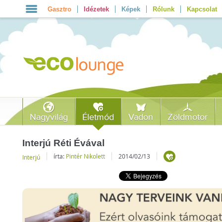
Gasztro
Idézetek
Képek
Rólunk
Kapcsolat
Nagyvilág
Életmód
Vadon
Zöldmotor
Interjú Réti Évával
írta:
Pintér Nikolett
2014/02/13
Interjú