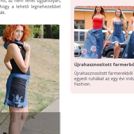
amit, az nem lehet ugyanolyan,
hogy a lehető legnehezebbel
ák.
Újrahasznosított farmerbő
ruha
Újrahasznosított farmerekből 
egyedi ruhákat az egy évi ind
Fashion.