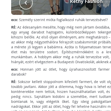
Réthy Fashion
eco:
Személy szerint mióta foglalkozol ruhák tervezésével?
RÉ:
Az édesanyám mesélte, hogy még nem jártam óvodába, 
egy anyag darabot hajtogatni, különbözőképpen tekerge
kihozni belőle. Az első olyan élményem, ami meghatározó – 
az akkor még négyzethálóra felrajzolt szabásmintát próbált
a mérete jó legyen a babámra. Azóta is folyamatosan tervez
élet más területre sodort. Építészmérnökként is a kre
munkámban. A hobbym akkor még a ruhák tervezése volt, 
hiányát, ezért elvégeztem a Budapesti Divatiskolát, akiknek 
eco:
Honnan jött az ötlet, hogy újrahasznosított farmer
darabok?
RÉ:
Sokszor kellett stoppolnom kifeslett farmert, de volt o
tovább javítani. Akkor jött a dilemma, hogy hova is lehet e
konténerekbe nem tettük, hiszen használhatatlan volt, és t
pedig nincs. Sajnáltam kidobni a szemétbe, mert tudta
bomlanak le, vagy elégetik őket. Egy ideig pakolgatta
nadrágokat. Ekkor jött az ötlet, hogy fel lehetne használni