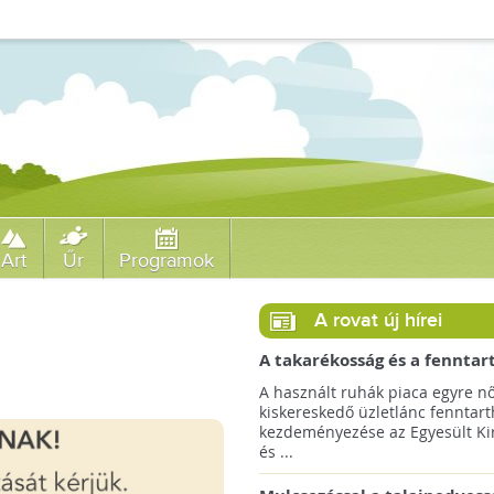
Art
Űr
Programok
A rovat új hírei
A takarékosság és a fenntar
ösztönzésére a Zara 14 euró
A használt ruhák piaca egyre nő
országra terjeszti ki haszná
kiskereskedő üzletlánc fenntart
szolgáltatását!
kezdeményezése az Egyesült Ki
és ...