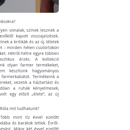
vásokra?
yen vonalak, színek lesznek a
őktől kapott visszajelzések.
nek a kritikák és az új ötletek
ket – minden héten csütörtökön
ket. Hétről-hétre egyre többen
sztikus érzés. A kollekció
ünk olyan farmer termékeket,
em készítünk hagyományos
t farmerkabátot. Termékeink a
eket, vezetik a háztartást és
dódóan a ruhák kényelmesek,
olt egy előző „élete”, az új
. Róla mit tudhatunk?
Több mint tíz évvel ezelőtt
odába és barátok lettek. Évről-
mást. Mikor két évvel ezelőtt