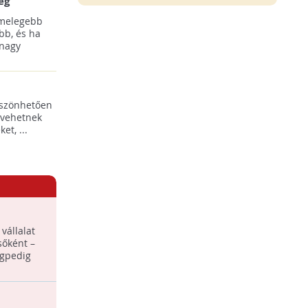
ég
 melegebb
bb, és ha
 nagy
öszönhetően
 vehetnek
t, ...
r -
vállalat
, a NEXON
sőként –
égpedig