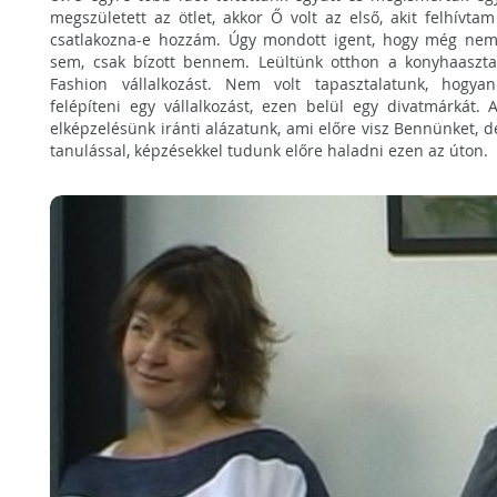
megszületett az ötlet, akkor Ő volt az első, akit felhívt
csatlakozna-e hozzám. Úgy mondott igent, hogy még nem 
sem, csak bízott bennem. Leültünk otthon a konyhaaszta
Fashion vállalkozást. Nem volt tapasztalatunk, hogy
felépíteni egy vállalkozást, ezen belül egy divatmárkát. 
elképzelésünk iránti alázatunk, ami előre visz Bennünket, d
tanulással, képzésekkel tudunk előre haladni ezen az úton.