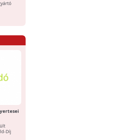
Réthy Fashion
gyártó
yertesei
ült
d-Díj