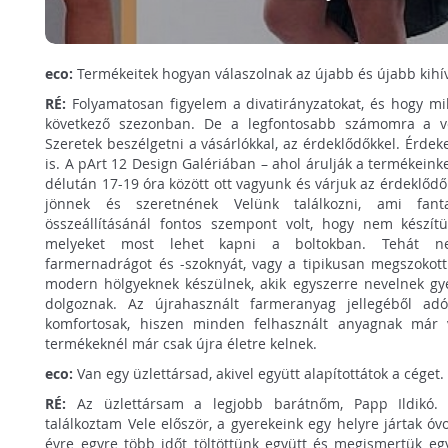
eco:
Termékeitek hogyan válaszolnak az újabb és újabb kihí
RÉ:
Folyamatosan figyelem a divatirányzatokat, és hogy mil
következő szezonban. De a legfontosabb számomra a vev
Szeretek beszélgetni a vásárlókkal, az érdeklődőkkel. Érdekel
is. A pArt 12 Design Galériában – ahol árulják a termékein
délután 17-19 óra között ott vagyunk és várjuk az érdeklődő
jönnek és szeretnének Velünk találkozni, ami fanta
összeállításánál fontos szempont volt, hogy nem készít
melyeket most lehet kapni a boltokban. Tehát n
farmernadrágot és -szoknyát, vagy a tipikusan megszokot
modern hölgyeknek készülnek, akik egyszerre nevelnek gyer
dolgoznak. Az újrahasznált farmeranyag jellegéből a
komfortosak, hiszen minden felhasznált anyagnak már v
termékeknél már csak újra életre kelnek.
eco:
Van egy üzlettársad, akivel együtt alapítottátok a céget
RÉ:
Az üzlettársam a legjobb barátnőm, Papp Ildikó. 
találkoztam Vele először, a gyerekeink egy helyre jártak óv
évre egyre több időt töltöttünk együtt és megismertük egy