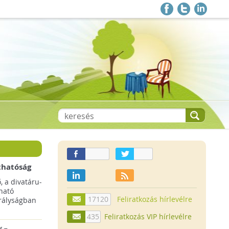
thatóság
pai
, a divatáru-
ltruha
ható
17120
Feliratkozás hírlevélre
rályságban
435
Feliratkozás VIP hírlevélre