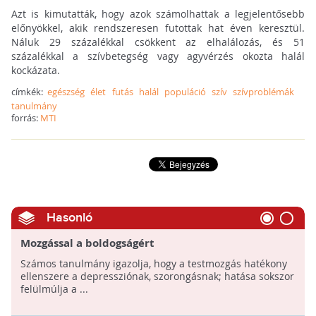
Azt is kimutatták, hogy azok számolhattak a legjelentősebb
előnyökkel, akik rendszeresen futottak hat éven keresztül.
Náluk 29 százalékkal csökkent az elhalálozás, és 51
százalékkal a szívbetegség vagy agyvérzés okozta halál
kockázata.
címkék:
egészség
élet
futás
halál
populáció
szív
szívproblémák
tanulmány
forrás:
MTI
Hasonló
Mozgással a boldogságért
Számos tanulmány igazolja, hogy a testmozgás hatékony
ellenszere a depressziónak, szorongásnak; hatása sokszor
felülmúlja a ...