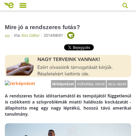
Mire jó a rendszeres futás?
írta:
Kiss Gábor
2014/08/01
Hír
térképnézet
műholdas nézet
utca nézet
A rendszeres futás időtartamától és tempójától függetlenül
is csökkenti a szívproblémák miatti halálozás kockázatát -
állapította meg egy nagy léptékű, hosszú távú amerikai
tanulmány.