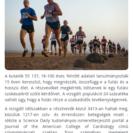
A kutatók 55 137, 18-100 éves felnőtt adatait tanulmányozták
15 éven keresztül, hogy megnézzék, összefügg-e a futás és a
hosszú élet. A részvevőket megkérték, töltsenek ki egy futási
szokásaikról szóló kérdőívet. A vizsgált populáció 24 százaléka
vallott úgy, hogy a futás része a szabadidős tevékenységeinek.
A vizsgált időszakban a résztvevők közül 3413-an haltak meg,
közülük 1217-en szív- és érrendszeri betegségek miatt -
idézte a Science Daily tudományos-ismeretterjesztő portál a
Journal of the American College of Cardiology című
szívgyógyászati szaklap friss számában megjelent