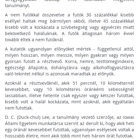
tanulmányt.
A nem futókkal összevetve a futók 30 százalékkal kisebb
eséllyel haltak meg bármilyen okból, illetve 45 százalékkal
kisebb volt a kockázata a szívbetegség vagy agyvérzés miatt
bekövetkező haláluknak. A futók átlagosan három évvel
tovább éltek a nem futóknál.
A kutatók ugyanolyan előnyöket mértek - függetlenül attól,
milyen hosszan, milyen messze, milyen gyakran vagy milyen
gyorsan futott a résztvevő. Korra, nemre, testtömegindexre,
egészségi állapotra, dohányzásra vagy alkoholfogyasztásra
való tekintet nélkül is azonosak maradtak az előnyök.
Azoknál a résztvevőknél, akik 51 percnél, 10 kilométernél
kevesebbet, vagy 10 kilométeres óránkénti sebességnél
lassabban, illetve hetente csak egyszer vagy kétszer futottak,
kisebb volt a halál kockázata, mint azoknál, akik egyáltalán
nem futottak.
D. C. (Duck-chul) Lee, a tanulmány vezető szerzője, az Iowai
Állami Egyetem munkatársa szerint az derült ki, hogy akik heti
egy óránál kevesebbet futottak, ugyanolyan esélyesek voltak a
hosszabb életre, mint akik több mint heti három órát futottak.