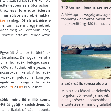
 a 21. század közepére komoly
lkedtek ebben az erőforrásban.
745 tonna illegális szemet
t az egy főre jutó édesvíz
gyűjtöttek össze a vasutak
A MÁV április végéig országsz
a már súlyos vízproblémákkal
tonnányi - a fővárosi vasúti te
tése
rávilág:
"A víz kérdése e
megközelítőleg 480 tonna, a v
mentum szerint egyéneknek,
...
ránt meg kell érteniük, hogy
 sokféle értékkel rendelkezik,
Egyesült Államok területének
t tartalmaz. De hogyan kerül a
p a hulladék befogadására,
60%-át tudják elhelyezni, a
zmosásokba - kerül. A hulladék
s vízekbe, például a könnyed
megelőzés - avagy a hulladék
5 szürreális roncstelep a
tekről
itt
és
itt
is olvashat.
nagyvilágból
Mióta csak létezik közlekedés,
forgalomból kivont járművek
 több, mint 50 millió tonna
elhelyezésére - pontosabban
eltüntetésére - mindig találtak 
%-át gyűjtik szelektíven, és
 amerikaiak például naponta