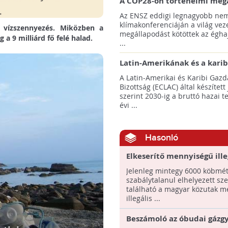
A COP28-on történelmi meg
született! - Összefoglaló az 
Az ENSZ eddigi legnagyobb nem
klímacsúcsáról
klímakonferenciáján a világ veze
s vízszennyezés. Miközben a
megállapodást kötöttek az éghaj
a 9 milliárd fő felé halad.
...
Latin-Amerikának és a karib
térségnek növelniük kell ki
A Latin-Amerikai és Karibi Gazd
az éghajlatvédelmi célok el
Bizottság (ECLAC) által készített
szerint 2030-ig a bruttó hazai 
évi ...
Hasonló
Elkeserítő mennyiségű ille
hulladék van a közutak m
Jelenleg mintegy 6000 köbmét
szabálytalanul elhelyezett sz
található a magyar közutak m
illegális ...
Beszámoló az óbudai gázgy