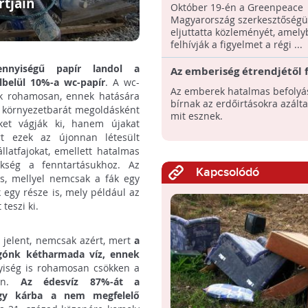
szennyezésről
tjain
Október 19-én a Greenpeace
Magyarország szerkesztőségü
eljuttatta közleményét, amel
felhívják a figyelmet a régi ...
nyiségű papír landol a
Az emberiség étrendjétől f
lbelül 10%-a wc-papír
. A wc-
mennyi erdőt kell még kii
Az emberek hatalmas befolyá
zik rohamosan, ennek hatására
bírnak az erdőirtásokra azálta
n környezetbarát megoldásként
mit esznek.
ket vágják ki, hanem újakat
t ezek az újonnan létesült
latfajokat, emellett hatalmas
kség a fenntartásukhoz. Az
Kapcsolódó
s, mellyel nemcsak a fák egy
egy része is, mely például az
teszi ki.
t jelent, nemcsak azért, mert
a
gónk kétharmada víz, ennek
yiség is rohamosan csökken a
ően.
Az édesvíz 87%-át a
egy kárba a nem megfelelő