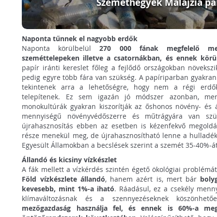
Szeméthegyek Malajzia par
Naponta tűnnek el nagyobb erdők
Naponta körülbelül
270 000 fának megfelelő men
szeméttelepeken illetve a csatornákban, és ennek körü
papír iránti kereslet főleg a fejlődő országokban növeks
pedig egyre több fára van szükség. A papíriparban gyakra
tekintenek arra a lehetőségre, hogy nem a régi erdő
telepítenek. Ez sem igazán jó módszer azonban, mer
monokultúrák gyakran kiszorítják az őshonos növény- és ál
mennyiségű növényvédőszerre és műtrágyára van szü
újrahasznosítás ebben az esetben is kézenfekvő megoldá
része menekül meg, de újrahasznosítható lenne a hulladék 
Egyesült Államokban a becslések szerint a szemét 35-40%-át 
Állandó és kicsiny vízkészlet
A fák mellett a vízkérdés szintén égető ökológiai problémá
Föld vízkészlete állandó
, hanem azért is, mert bár
boly
kevesebb, mint 1%-a iható
. Ráadásul, ez a csekély menn
klímaváltozásnak és a szennyezéseknek köszönhet
mezőgazdaság használja fel, és ennek is 60%-a m