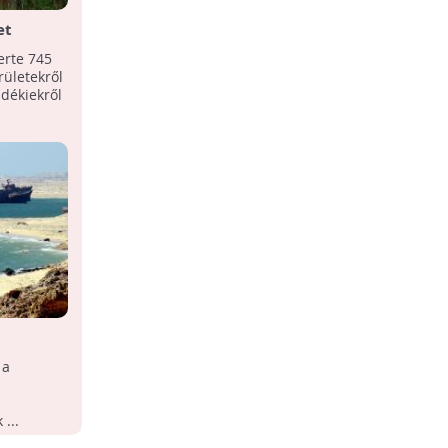
et
 mellől
erte 745
rületekről
idékiekről
 a
...