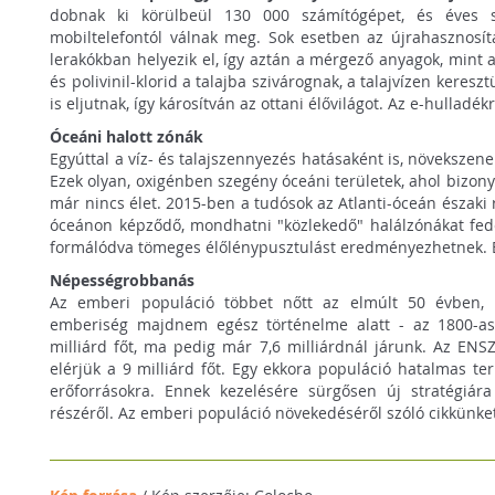
dobnak ki körülbeül 130 000 számítógépet, és éves s
mobiltelefontól válnak meg. Sok esetben az újrahasznosítá
lerakókban helyezik el, így aztán a mérgező anyagok, mint
és polivinil-klorid a talajba szivárognak, a talajvízen keres
is eljutnak, így károsítván az ottani élővilágot. Az e-hulladék
Óceáni halott zónák
Egyúttal a víz- és talajszennyezés hatásaként is, növekszen
Ezek olyan, oxigénben szegény óceáni területek, ahol bizo
már nincs élet. 2015-ben a tudósok az Atlanti-óceán északi 
óceánon képződő, mondhatni "közlekedő" halálzónákat fed
formálódva tömeges élőlénypusztulást eredményezhetnek.
Népességrobbanás
Az emberi populáció többet nőtt az elmúlt 50 évben,
emberiség majdnem egész történelme alatt - az 1800-as
milliárd főt, ma pedig már 7,6 milliárdnál járunk. Az ENSZ
elérjük a 9 milliárd főt. Egy ekkora populáció hatalmas te
erőforrásokra. Ennek kezelésére sürgősen új stratégiá
részéről. Az emberi populáció növekedéséről szóló cikkünk