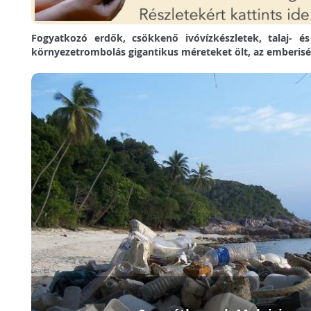
Fogyatkozó erdők, csökkenő ivóvízkészletek, talaj- é
környezetrombolás gigantikus méreteket ölt, az emberiség 