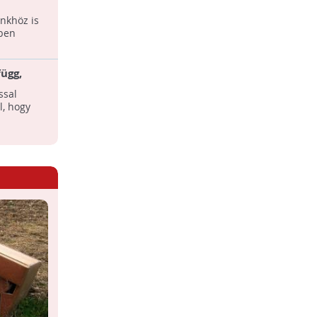
Magyarországon elsőként végzett
nkhöz is
mikroműanyag-vizsgálatot egy
yben
független laboratórium. Kiderült, hogy
jelentős, az európai ...
ügg,
rtani
ssal
l, hogy