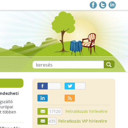
endezheti
t
szálló
európai
17120
Feliratkozás hírlevélre
t többen
435
Feliratkozás VIP hírlevélre