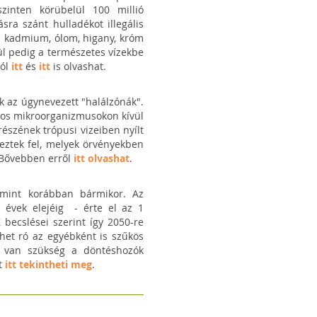
zinten körübelül 100 millió
sra szánt hulladékot illegális
 a kadmium, ólom, higany, króm
ztül pedig a természetes vízekbe
ról
itt
és
itt
is olvashat.
ek az úgynevezett "halálzónák".
nyos mikroorganizmusokon kívül
részének trópusi vizeiben nyílt
eztek fel, melyek örvényekben
 Bővebben erről
itt olvashat
.
 mint korábban bármikor. Az
 évek elejéig - érte el az 1
 becslései szerint így 2050-re
rhet ró az egyébként is szűkös
ra van szükség a döntéshozók
et
itt tekintheti meg
.