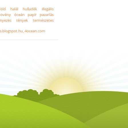
Föld
halál
hulladék
illegális
növény
óceán
papír
pazarlás
nnyezés
tények
természetes
ts.blogspot.hu, 4ocean.com