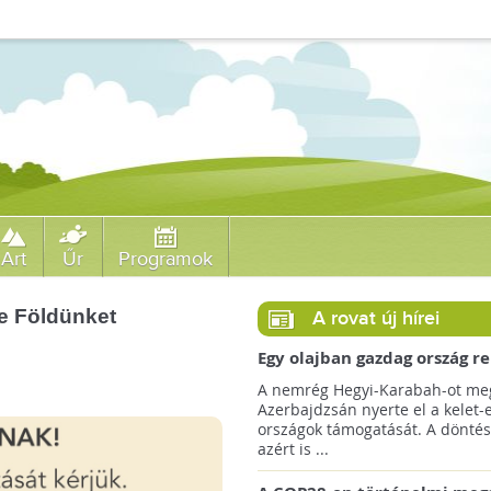
Art
Űr
Programok
re Földünket
A rovat új hírei
Egy olajban gazdag ország r
jövőre a COP29 klímacsúcso
A nemrég Hegyi-Karabah-ot meg
Azerbajdzsán nyerte el a kelet-
országok támogatását. A döntés
azért is ...