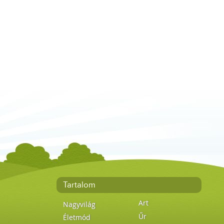
Tartalom
Art
Nagyvilág
Űr
Életmód