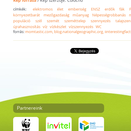
Kép forrása
/ Kép szerzője: Colocho
címkék:
elektromos
élet
emberiség
ENSZ
erdők
fák
környezetbarát
mezőgazdaság
műanyag
Népességrobbanás
populáció
szél
szemét
szeméttelep
szennyezés
talajsze
újrahasznosítás
víz
vízkészlet
vízszennyezés
WC
forrás:
momtastic.com, blog.nationalgeographic.org, iinterestingfac
Partnereink