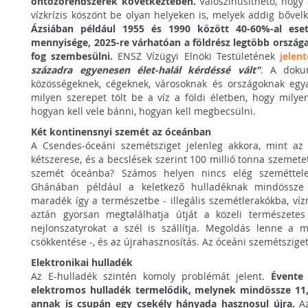
öntözőrendszerek következtében.
Valószínűsíthető, hogy
vízkrízis köszönt be olyan helyeken is, melyek addig bőve
Ázsiában például 1955 és 1990 között 40-60%-al eset
mennyisége, 2025-re várhatóan a földrész legtöbb ország
fog szembesülni.
ENSZ Vízügyi Elnöki Testületének
jelen
századra egyenesen élet-halál kérdéssé vált"
. A doku
közösségeknek, cégeknek, városoknak és országoknak egya
milyen szerepet tölt be a víz a földi életben, hogy milyen
hogyan kell vele bánni, hogyan kell megbecsülni.
Két kontinensnyi szemét az óceánban
A Csendes-óceáni szemétsziget jelenleg akkora, mint az 
kétszerese, és a becslések szerint 100 millió tonna szemete
szemét óceánba? Számos helyen nincs elég szeméttele
Ghánában például a keletkező hulladéknak mindössze 
maradék így a természetbe - illegális szemétlerakókba, ví
aztán gyorsan megtalálhatja útját a közeli természete
nejlonszatyrokat a szél is szállítja. Megoldás lenne a 
csökkentése -, és az újrahasznosítás. Az óceáni szemétszige
Elektronikai hulladék
Az E-hulladék szintén komoly problémát jelent.
Évente
elektromos hulladék termelődik, melynek mindössze 11,4
annak is csupán egy csekély hányada hasznosul újra.
Az