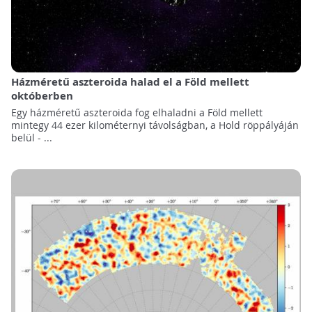
Házméretű aszteroida halad el a Föld mellett
októberben
Egy házméretű aszteroida fog elhaladni a Föld mellett
mintegy 44 ezer kilométernyi távolságban, a Hold röppályáján
belül - ...