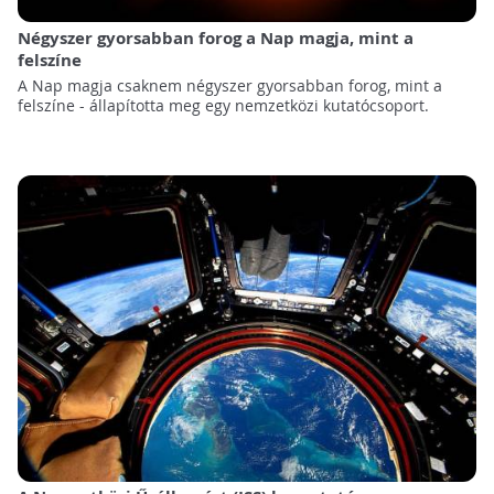
Négyszer gyorsabban forog a Nap magja, mint a
felszíne
A Nap magja csaknem négyszer gyorsabban forog, mint a
felszíne - állapította meg egy nemzetközi kutatócsoport.