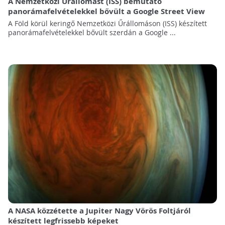
A Nemzetközi Űrállomást (ISS) bemutató
panorámafelvételekkel bővült a Google Street View
A Föld körül keringő Nemzetközi Űrállomáson (ISS) készített
panorámafelvételekkel bővült szerdán a Google ...
A NASA közzétette a Jupiter Nagy Vörös Foltjáról
készített legfrissebb képeket