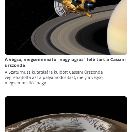
A végső, megsemmisítő "nagy ugrás" felé tart a Cassini
űrszonda
A Szaturnusz kutatására küldött Cassini űrszonda
végrehajtotta azt a pályamódosítást, mely a végső,
megsemmisítő "nagy ...