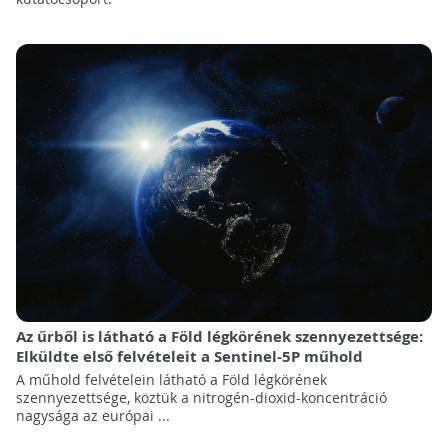
Az űrből is látható a Föld légkörének szennyezettsége:
Elküldte első felvételeit a Sentinel-5P műhold
A műhold felvételein látható a Föld légkörének
szennyezettsége, köztük a nitrogén-dioxid-koncentráció
nagysága az európai ...