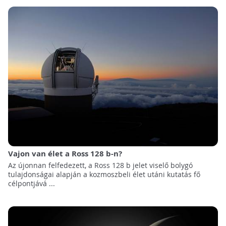
Vajon van élet a Ross 128 b-n?
Az újonnan felfedezett, a Ross 128 b jelet viselő bolygó
tulajdonságai alapján a kozmoszbeli élet utáni kutatás fő
célpontjává ...