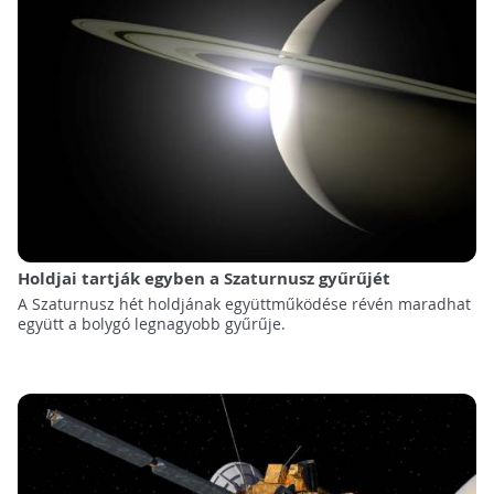
Holdjai tartják egyben a Szaturnusz gyűrűjét
A Szaturnusz hét holdjának együttműködése révén maradhat
együtt a bolygó legnagyobb gyűrűje.