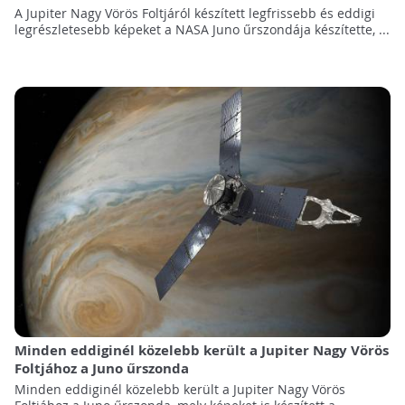
A Jupiter Nagy Vörös Foltjáról készített legfrissebb és eddigi
legrészletesebb képeket a NASA Juno űrszondája készítette, ...
Minden eddiginél közelebb került a Jupiter Nagy Vörös
Foltjához a Juno űrszonda
Minden eddiginél közelebb került a Jupiter Nagy Vörös