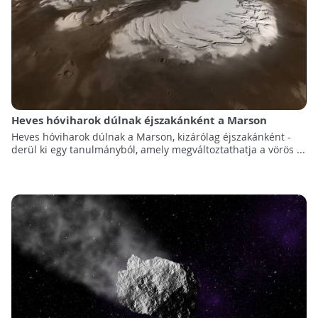
Heves hóviharok dúlnak éjszakánként a Marson
Heves hóviharok dúlnak a Marson, kizárólag éjszakánként -
derül ki egy tanulmányból, amely megváltoztathatja a vörös ...