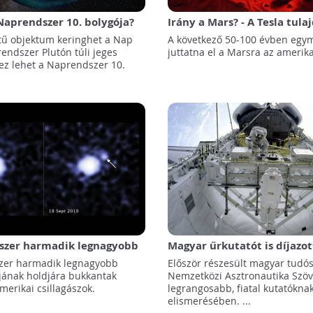
aprendszer 10. bolygója?
Irány a Mars? - A Tesla tula
"Vasember" Elon Musk egym
ű objektum keringhet a Nap
A következő 50-100 évben egym
embert juttatna el a vörös
endszer Plutón túli jeges
juttatna el a Marsra az amerika
 ez lehet a Naprendszer 10.
szer harmadik legnagyobb
Magyar űrkutatót is díjazot
gójának holdjára bukkantak
Nemzetközi Asztronautika 
zer harmadik legnagyobb
Először részesült magyar tudós
jának holdjára bukkantak
Nemzetközi Asztronautika Szöve
merikai csillagászok.
legrangosabb, fiatal kutatókna
elismerésében. ...