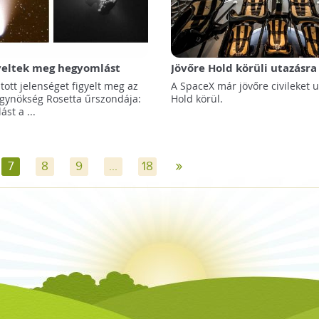
gyeltek meg hegyomlást
Jövőre Hold körüli utazásra
két űrturista
ott jelenséget figyelt meg az
A SpaceX már jövőre civileket u
gynökség Rosetta űrszondája:
Hold körül.
st a ...
»
7
8
9
...
18