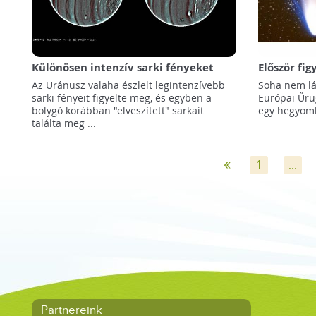
Különösen intenzív sarki fényeket
Először fi
figyeltek meg az Uránuszon
üstökösön
Az Uránusz valaha észlelt legintenzívebb
Soha nem lát
sarki fényeit figyelte meg, és egyben a
Európai Űrü
bolygó korábban "elveszített" sarkait
egy hegyomlá
találta meg ...
«
1
...
Partnereink