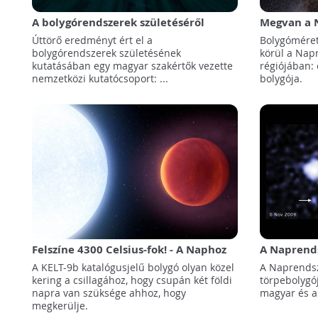
A bolygórendszerek születéséről
Megvan a N
szereztek fontos információkat
Úttörő eredményt ért el a
Bolygóméret
magyar kutatók
bolygórendszerek születésének
körül a Napr
kutatásában egy magyar szakértők vezette
régiójában:
nemzetközi kutatócsoport: ...
bolygója.
Felszíne 4300 Celsius-fok! - A Naphoz
A Naprend
hasonlóan forró bolygóra bukkantak
törpeboly
A KELT-9b katalógusjelű bolygó olyan közel
A Naprends
kering a csillagához, hogy csupán két földi
törpebolygó
napra van szüksége ahhoz, hogy
magyar és a
megkerülje.