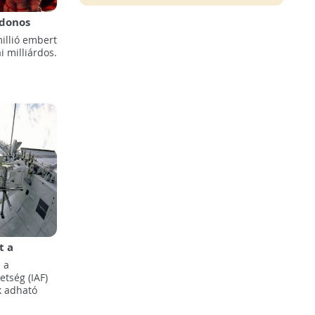
jdonos
illió
illió embert
 bolygóra
i milliárdos.
t a
Szövetség
 a
tség (IAF)
k adható