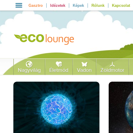
Gasztro
Idézetek
Képek
Rólunk
Kapcsolat
Nagyvilág
Életmód
Vadon
Zöldmotor