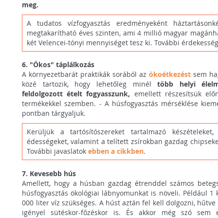
meg.
A tudatos vízfogyasztás eredményeként háztartáson
megtakarítható éves szinten, ami 4 millió magyar magánh
két Velencei-tónyi mennyiséget tesz ki. További érdekessé
6.
"Ökos" táplálkozás
A környezetbarát praktikák sorából az
ökoétkezést
sem hag
közé tartozik, hogy lehetőleg minél
több helyi élel
feldolgozott ételt fogyasszunk,
emellett részesítsük elő
termékekkel szemben. - A húsfogyasztás mérséklése kieme
pontban tárgyaljuk.
Kerüljük a tartósítószereket tartalmazó készételeket,
édességeket, valamint a telített zsírokban gazdag chipseket
További javaslatok
ebben a cikkben
.
7. Kevesebb hús
Amellett, hogy a húsban gazdag étrenddel számos beteg
húsfogyasztás ökológiai lábnyomunkat is növeli. Például 1
000 liter víz szükséges. A húst aztán fel kell dolgozni, hűtve 
igényel sütéskor-főzéskor is. És akkor még szó sem e