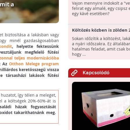
melyekről nem gondolnán
Vajon mennyire indokolt a "v
mit a
tartalmazhatnak állati
felirat egy almalé, egy csipsz 
összetevőket
egy kávé esetében?
Költözés közben is zölden 2
let biztosítása a lakásban vagy
Lomtalanítás és
Sokan időzítik a költözést, laká
hogy minél gazdaságosabban
hulladékcsökkentés
a nyári időszakra. Ez általába
kondit
, helyette fektessünk
hatalmas feladat, amit csak bo
esztáljunk megfelelő fűtési
hogy ...
zonnal teljes modernizációba
s:
Az
Otthon Melege program
illiárdos keretösszegű vissza
Kapcsolódó
e társasházi lakások fűtési
huzatot, így télen a meleget,
el a költségek 20%-60%-át is
aládi házak fogyasztását
ioxidot takaríthatnánk meg.