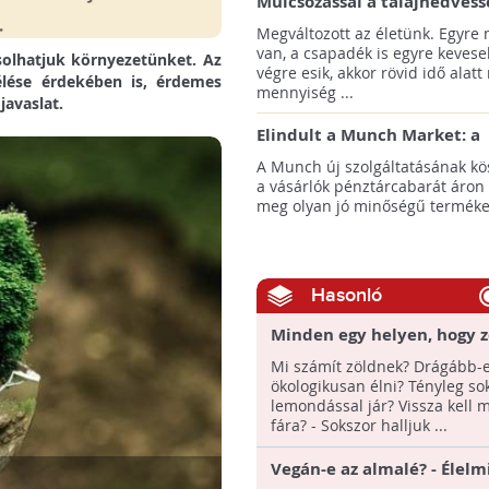
Mulcsozással a talajnedvess
megtartásáért
Megváltozott az életünk. Egyre
van, a csapadék is egyre kevese
ásolhatjuk környezetünket. Az
végre esik, akkor rövid idő alatt
élése érdekében is, érdemes
mennyiség ...
avaslat.
Elindult a Munch Market: a
pazarláscsökkentő piactér
A Munch új szolgáltatásának k
a vásárlók pénztárcabarát áron
meg olyan jó minőségű termékeke
Hasonló
Minden egy helyen, hogy z
otthonod legyen!
Mi számít zöldnek? Drágább-
ökologikusan élni? Tényleg so
lemondással jár? Vissza kell 
fára? - Sokszor halljuk ...
Vegán-e az almalé? - Élelm