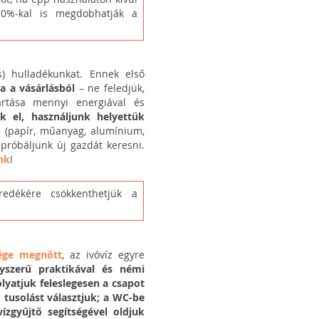
10%-kal is megdobhatják a
s) hulladékunkat. Ennek első
a a vásárlásból
– ne feledjük,
rtása mennyi energiával és
ük el, használjunk helyettük
n
(papír, műanyag, alumínium,
 próbáljunk új gazdát keresni.
nk
!
redékére csökkenthetjük a
sége megnőtt
, az ivóvíz egyre
yszerű praktikával és némi
lyatjuk feleslegesen a csapot
 tusolást választjuk; a WC-be
vízgyűjtő segítségével oldjuk