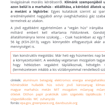
levágásának morális kérdéseiről.
Klímánk szemponjából u
azon belül is a marhahús - előállítása, a kérődző állatok
a metánt a légkörbe:
Egyes kutatások szerint az ipar
eredményeként nagyjából annyi üvegházhatású gáz szaba
termelnek az utakon.
A jövő egyébként egyértelműen a "vegán hús" irányába 
milliárd embert kell eltartania Földünknek. Gond
állatállományra lenne szükség... - Csak hazánkban az egy 
56 kg (KSH-2013), vagyis könnyedén elfogyasztjuk akár a
mennyiséget is.
Van konstruktív megoldás: Már heti egy húsmentes nap bei
a környezetünkért. A weekday vegetarian mozgalom tagjai
hogy hétközben vegaként táplálkoznak, hétvégén v
(természetesen inkább a kis vízlábnyommal rendelkező szá
címkék:
alumínium
betegség
elektromos
energia
energiahaték
hőmérséklet
hulladék
hús
ivóvíz
jövő
károsanyag
klímav
magyar
marhahús
metán
MIT
mozgalom
műanyag
műany
ötletek
Otthon
papír
praktikák
szén
szigetelés
táplálkozás
vízgazdálkodás
WC
zuhanyzás
forrás:
epa.gov, greenpeace.org, davidsuzuki.org