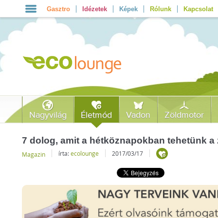
Gasztro
Idézetek
Képek
Rólunk
Kapcsolat
Nagyvilág
Életmód
Vadon
Zöldmotor
7 dolog, amit a hétköznapokban tehetünk a 
írta:
ecolounge
2017/03/17
Magazin