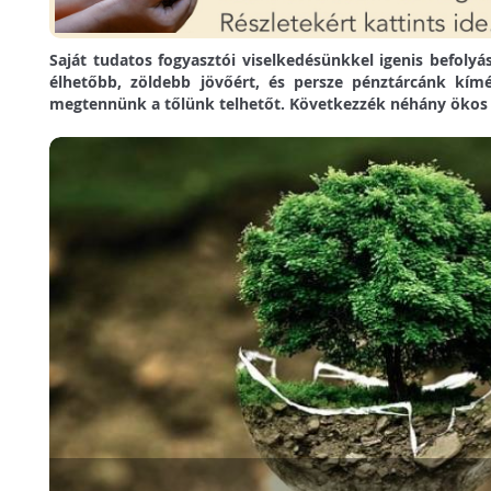
Saját tudatos fogyasztói viselkedésünkkel igenis befoly
élhetőbb, zöldebb jövőért, és persze pénztárcánk kím
megtennünk a tőlünk telhetőt. Következzék néhány ökos j