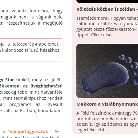
Költözés közben is zölden -
ben vehetik fontolóra, hogy
Környezetbarát dobozolás 
 magunk nem is vágunk bele
szemétdombra? Hogyan tehet
en részesíthetjük a megújuló
zöldebbé a költözés folyamat
gyűjtött össze főszerkesztőn
tippet. Cikke első ...
ja a tetőcserép-napelemet.
a különböző stílusú házakhoz
gy Star
cimkét, mely azt jelöli,
sökkenteni az üvegházhatású
eszközökig több, mint hatvanféle
á, mint terméktípushoz rendelt
Mekkora a vízlábnyomunk
Star programot az Egyesült
 vált, az EU-ban, Kanadában,
A Föld felszínének mintegy 70
borított, de ennek mindössze
édesvíz. Így az édesvíz az egy
legértékesebb ...
 a "vámpírfogyasztók"
: Az
ot, ha épp használaton kívül