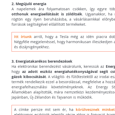
2. Megújuló energia
A napelemek ára folyamatosan csökken, így egyre töb
otthonuk energiaellátását is zöldítsék
. Ugyanakkor, ha
rögtön egy ilyen beruházásba, a vásárlásainkkal előnyb
források segítségével előállított termékeket.
Itt írtunk
arról, hogy a Tesla még az idén piacra dob
Négyféle megjelenéssel, hogy harmonikusan illeszkedjen 
és dizájnigényekhez.
3.
Energiatakarékos berendezések
Ha elektronikai berendezést vásárolunk, keressük az
Ener
hogy
az adott eszköz energiahatékonyságával segít c
gázok kibocsátását
. A világító- és fűtőtestektől az irodai 
termék rendelkezik ezzel a besorolással, megfelelve a hozz
energiafelhasználási követelményeknek. Az Energy 
Államokban alapították, mára nemzetközi kezdeményezéssé
Japánban, Új-Zélandon és Tajvanon is működik.
A címke persze mit sem ér, ha
körülvesznek minket
elektromos eszközök jelentős része akkor is fogyaszt áram