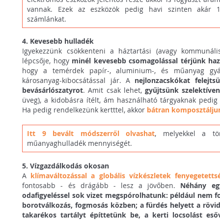
vannak. Ezek az eszközök pedig havi szinten akár 
számlánkat.
4. Kevesebb hulladék
Igyekezzünk csökkenteni a háztartási (avagy kommunáli
lépcsője, hogy
minél kevesebb csomagolással térjünk haz
hogy a temérdek papír-, aluminium-, és műanyag gyá
károsanyag-kibocsátással jár. A
nejlonzacskókat felejts
bevásárlószatyrot
. Amit csak lehet,
gyűjtsünk szelektíve
üveg), a kidobásra ítélt, ám használható tárgyaknak pedig
Ha pedig rendelkezünk kertttel, akkor
bátran komposztálju
Itt 9 bevált módszerről olvashat
, melyekkel a tö
műanyaghulladék mennyiségét.
5. Vízgazdálkodás okosan
A
klímaváltozással a globális vízkészletek fenyegetett
fontosabb - és drágább - lesz a jövőben.
Néhány eg
odafigyeléssel sok vizet megspórolhatunk: például nem fo
borotválkozás, fogmosás közben; a fürdés helyett a rövid
takarékos tartályt építtetünk be, a kerti locsolást eső