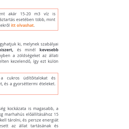
ként akár 15-20 m3 víz is
áztartás esetében több, mint
gekről
itt olvashat
.
yhatjuk ki, melynek szabályai
miszert,
és minél
kevesebb
nyben a zöldségeket az állati
lten kezelendő, így ezt külön
 a cukros üdítőitalokat és
, és a gyorséttermi ételeket.
ség kockázata is magasabb, a
 kg marhahús előállításához 15
kell tárolni, és persze energiát
sett az állat tartásának és