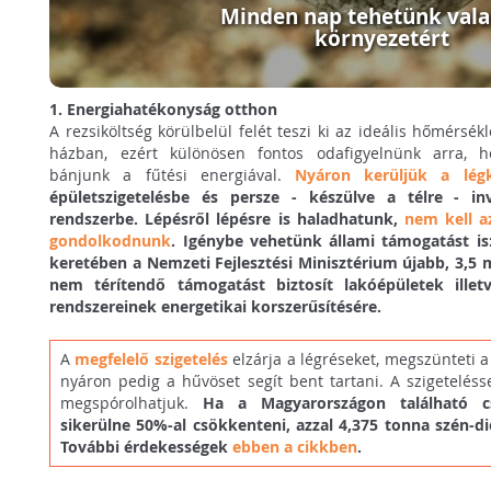
Minden nap tehetünk vala
környezetért
1. Energiahatékonyság otthon
A rezsiköltség körülbelül felét teszi ki az ideális hőmérsék
házban, ezért különösen fontos odafigyelnünk arra, 
bánjunk a fűtési energiával.
Nyáron k
erüljük a lég
épületszigetelésbe és persze - készülve a télre - inv
rendszerbe. Lépésről lépésre is haladhatunk,
nem kell a
gondolkodnunk
. Igénybe vehetünk állami támogatást i
keretében a Nemzeti Fejlesztési Minisztérium újabb, 3,5 m
nem térítendő támogatást biztosít lakóépületek illetv
rendszereinek energetikai korszerűsítésére.
A
megfelelő szigetelés
elzárja a légréseket, megszünteti a 
nyáron pedig a hűvöset segít bent tartani. A szigeteléss
megspórolhatjuk.
Ha a Magyarországon található cs
sikerülne 50%-al csökkenteni, azzal 4,375 tonna szén-d
További érdekességek
ebben a cikkben
.