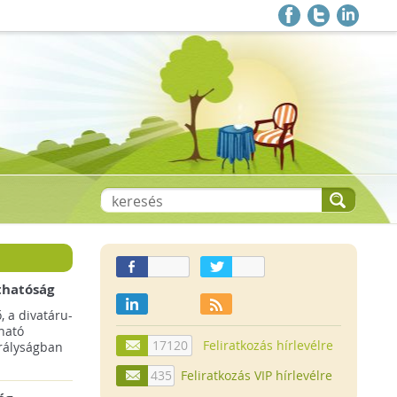
thatóság
pai
, a divatáru-
ltruha
ható
17120
Feliratkozás hírlevélre
rályságban
435
Feliratkozás VIP hírlevélre