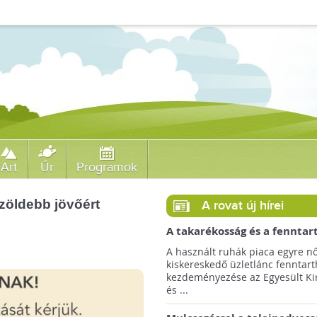
Art
Űr
Programok
zöldebb jövőért
A rovat új hírei
A takarékosság és a fenntar
ösztönzésére a Zara 14 euró
A használt ruhák piaca egyre nő
országra terjeszti ki haszná
kiskereskedő üzletlánc fenntart
szolgáltatását!
kezdeményezése az Egyesült Ki
és ...