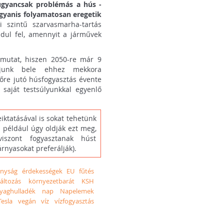
gyancsak problémás a hús -
 ugyanis folyamatosan eregetik
i szintű szarvasmarha-tartás
dul fel, amennyit a járművek
mutat, hiszen 2050-re már 9
oljunk bele ehhez mekkora
főre jutó húsfogyasztás évente
 saját testsúlyunkkal egyenlő
ktatásával is sokat tehetünk
 például úgy oldják ezt meg,
iszont fogyasztanak húst
rnyasokat preferálják).
onyság
érdekességek
EU
fűtés
áltozás
környezetbarát
KSH
aghulladék
nap
Napelemek
Tesla
vegán
víz
vízfogyasztás